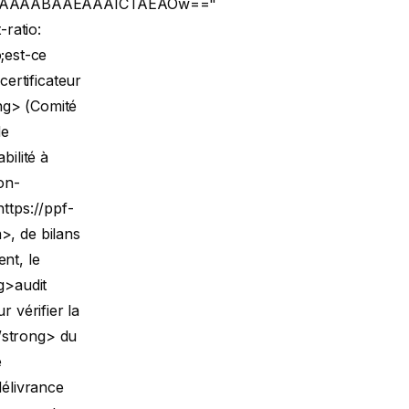
LAAAAAABAAEAAAICTAEAOw=="
ratio:
;est-ce
ertificateur
ng> (Comité
de
ilité à
ion-
ttps://ppf-
>, de bilans
nt, le
g>audit
r vérifier la
/strong> du
e
délivrance