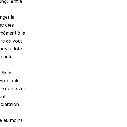
rong> entre
nger la
trictes
rmément à la
ère de vous
g>La liste
 par le
n-
/liste-
wp-block-
e contacter
<ul
claration
sé au moins