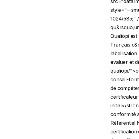
src="data
style="--sm
1024/585;" 
qu&rsquo;un
Qualiopi es
Français d&r
labellisati
évaluer et d
qualiopi/">c
conseil-form
de compéten
certificateur
initial</str
conformité 
Référentiel 
certificatio