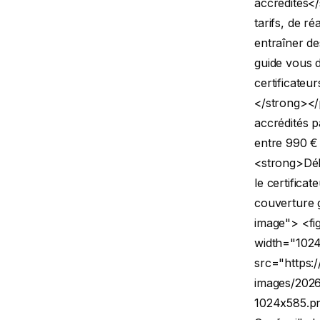
accrédités</
tarifs, de r
entraîner de
guide vous 
certificateu
</strong><
accrédités 
entre 990 € 
<strong>Dél
le certificat
couverture g
image"> <fi
width="1024
src="https:
images/2026
1024x585.pn