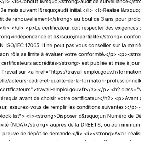
</li>
<li>Conduit l&rsquo;<strong>audit de surveillance</st
22e mois suivant l&rsquo;audit initial.</li>
<li>Réalise l&rsquo;
it de renouvellement</strong> au bout de 3 ans pour prolo
.</li> </ul>
<p>Le certificateur doit respecter des exigences s
rong>indépendance et d&rsquo;impartialité</strong> confo
 ISO/IEC 17065. Il ne peut pas vous conseiller sur la mani
on rôle se limite à évaluer votre conformité.</p>
<p><stron
s certificateurs accrédités</strong> est publiée et mise à jour
 Travail sur <a href="https://travail-emploi.gouv.fr/formatio
lle/acteurs-cadre-et-qualite-de-la-formation-professionnelle
ertificateurs">travail-emploi.gouv.fr</a>.</p>
<h2 class="
requis avant de choisir votre certificateur</h2>
<p>Avant d
teur, assurez-vous de remplir les conditions suivantes :</p>
lock-list"> <li><strong>Disposer d&rsquo;un Numéro de Dé
ivité (NDA)</strong> auprès de la DREETS, ou au minimum
 preuve de dépôt de demande.</li>
<li><strong>Avoir réali