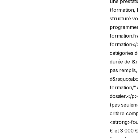
une prestat
(formation,
structuré v
programmes 
formation.f
formation</a
catégories d
durée de l&r
pas remplis,
d&rsquo;abor
formation/">
dossier.</p
(pas seuleme
critère comp
<strong>four
€ et 3 000 