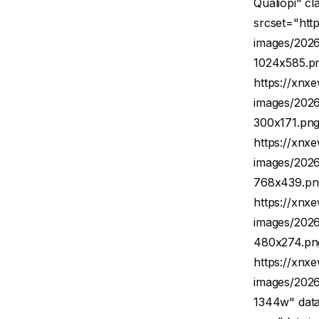
Qualiopi" c
srcset="htt
images/2026
1024x585.p
https://xnx
images/2026
300x171.pn
https://xnx
images/2026
768x439.pn
https://xnx
images/2026
480x274.pn
https://xnx
images/2026
1344w" data