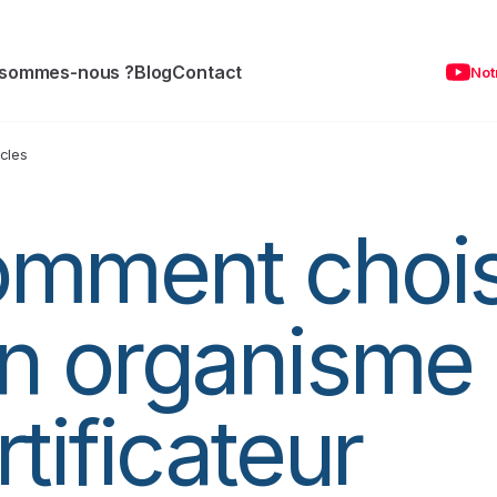
 sommes-nous ?
Blog
Contact
Not
icles
mment chois
n organisme
rtificateur