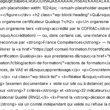
:image/gif;base64,R0lGODlhAQABAAAAACH5BAEKAAEA
ush-placeholder-width: 1024px; --smush-placeholder-aspect-
/></figure></div>
<h2 class="wp-block-heading">Qu&rsquo
 organisme certificateur Qualiopi ?</h2>
<p>Un organisme c
t un organisme tiers <strong>accrédité par le COFRAC</stro
squo;Accréditation) — ou, dans certains cas, une instance 
on reconnue par <strong>France Compétences</strong> — hab
élivrer la <a href="https://ppf-conseil-formation.fr/certificat
ertification Qualiopi</a> aux prestataires d&rsquo;<a href="h
ation.fr/blog/action-de-formation/">actions de formation</a
ces, de VAE et d&rsquo;apprentissage.</p>
<p>Concrèteme
 :</p>
<ul class="wp-block-list"> <li>Réalise l&rsquo;<stron
ong> (examen documentaire + visite sur site ou à distance) pou
aux <strong>7 critères</strong> et <strong>32 indicateurs<
National Qualité (RNQ).</li>
<li>Prend la <strong>décision d
n</strong> via un comité indépendant qui valide ou refuse la 