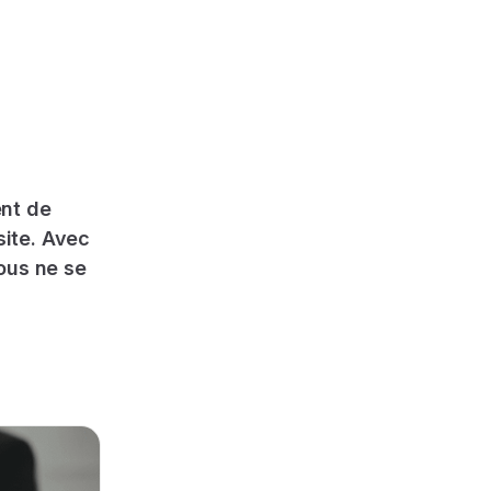
ent de
ite. Avec
ous ne se