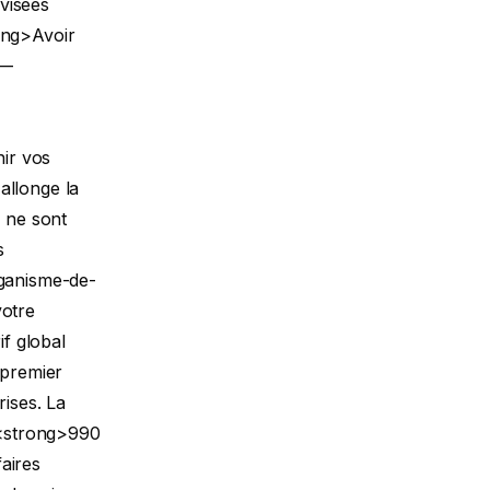
visées
ong>Avoir
 —
nir vos
allonge la
 ne sont
s
rganisme-de-
votre
f global
 premier
rises. La
e <strong>990
aires