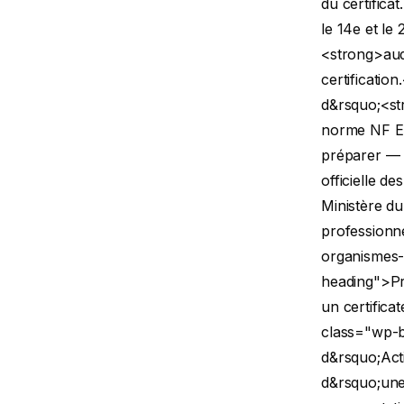
du certificat.
le 14e et le 
<strong>aud
certification
d&rsquo;<st
norme NF EN
préparer — s
officielle de
Ministère du
professionne
organismes-c
heading">Pré
un certifica
class="wp-b
d&rsquo;Act
d&rsquo;une