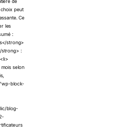
tière de
 choix peut
essante. Ce
r les
sumé :
rs</strong>
/strong> :
<li>
 mois selon
is,
="wp-block-
ic/blog-
2-
ificateurs