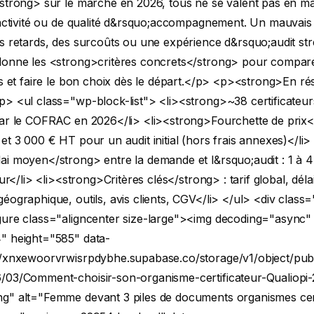
strong> sur le marché en 2026, tous ne se valent pas en ma
éactivité ou de qualité d&rsquo;accompagnement. Un mauvais
s retards, des surcoûts ou une expérience d&rsquo;audit str
donne les <strong>critères concrets</strong> pour compare
rs et faire le bon choix dès le départ.</p>
<p><strong>En ré
/p>
<ul class="wp-block-list"> <li><strong>~38 certificateu
par le COFRAC en 2026</li>
<li><strong>Fourchette de prix<
et 3 000 € HT pour un audit initial (hors frais annexes)</li>
ai moyen</strong> entre la demande et l&rsquo;audit : 1 à 4
eur</li>
<li><strong>Critères clés</strong> : tarif global, déla
éographique, outils, avis clients, CGV</li> </ul>
<div class
gure class="aligncenter size-large"><img decoding="async"
" height="585" data-
//xnxewoorvrwisrpdybhe.supabase.co/storage/v1/object/publ
/03/Comment-choisir-son-organisme-certificateur-Qualiopi-
g" alt="Femme devant 3 piles de documents organismes cert