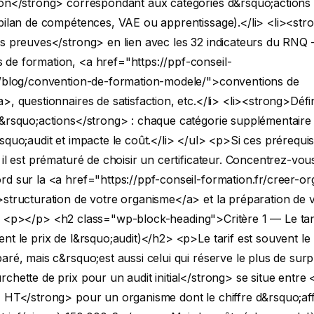
ion</strong> correspondant aux catégories d&rsquo;actions 
 bilan de compétences, VAE ou apprentissage).</li>
<li><str
os preuves</strong> en lien avec les 32 indicateurs du RNQ
de formation, <a href="https://ppf-conseil-
r/blog/convention-de-formation-modele/">conventions de
>, questionnaires de satisfaction, etc.</li>
<li><strong>Défi
&rsquo;actions</strong> : chaque catégorie supplémentaire 
squo;audit et impacte le coût.</li> </ul>
<p>Si ces prérequis
 il est prématuré de choisir un certificateur. Concentrez-vou
d sur la <a href="https://ppf-conseil-formation.fr/creer-o
structuration de votre organisme</a> et la préparation de 
>
<p></p>
<h2 class="wp-block-heading">Critère 1 — Le tari
nt le prix de l&rsquo;audit)</h2>
<p>Le tarif est souvent le
aré, mais c&rsquo;est aussi celui qui réserve le plus de surp
chette de prix pour un audit initial</strong> se situe entr
€ HT</strong> pour un organisme dont le chiffre d&rsquo;aff