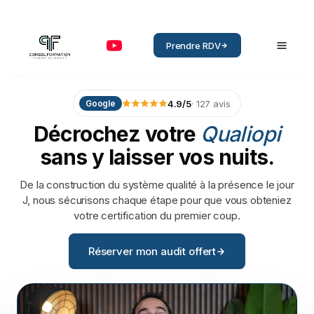
Prendre RDV
4.9
/5
·
127
avis
Google
Décrochez
votre
Qualiopi
sans
y
laisser
vos
nuits.
De la construction du système qualité à la présence le jour
J, nous sécurisons chaque étape pour que vous obteniez
votre certification du premier coup.
Réserver mon audit offert