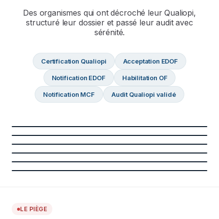
Des organismes qui ont décroché leur Qualiopi,
structuré leur dossier et passé leur audit avec
sérénité.
Certification Qualiopi
Acceptation EDOF
Notification EDOF
Habilitation OF
Notification MCF
Audit Qualiopi validé
Certification Qualiopi
Acceptation EDOF
Notification EDOF
VALIDÉ
Habilitation OF
VALIDÉ
Notification MCF
VALIDÉ
Audit Qualiopi validé
VALIDÉ
VALIDÉ
VALIDÉ
LE PIÈGE