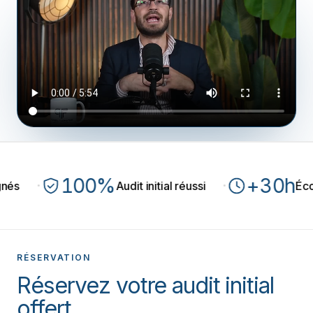
100%
+30h
·
·
Audit initial réussi
Économisé
RÉSERVATION
Réservez votre audit initial
offert.