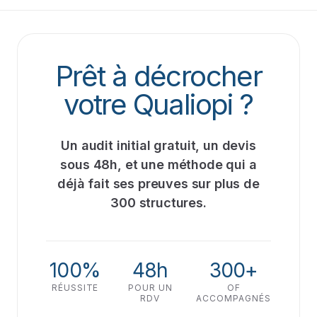
OPCO pour les entreprises, et au plan de développement
des compétences. Nous vous aidons à monter le dossier.
Prêt à décrocher
votre Qualiopi ?
Un audit initial gratuit, un devis
sous 48h, et une méthode qui a
déjà fait ses preuves sur plus de
300 structures.
100%
48h
300+
RÉUSSITE
POUR UN
OF
RDV
ACCOMPAGNÉS