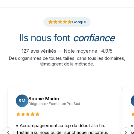
Google
Ils nous font
confiance
127
avis vérifiés — Note moyenne :
4.9
/5
Des organismes de toutes tailles, dans tous les domaines,
témoignent de la méthode.
Sophie Martin
SM
Dirigeante
· Formation Pro Sud
«
Accompagnement au top du début à la fin.
Tristan a su nous guider sur chaque indicateur.
s