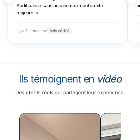
Audit passé sans aucune non-conformité
a
majeure.
»
Il
Il y a 2 semaines
·
Avis vérifié
Ils témoignent en
vidéo
Des clients réels qui partagent leur expérience.