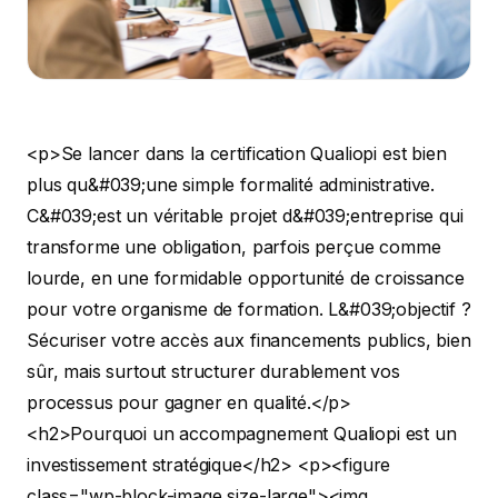
<p>Se lancer dans la certification Qualiopi est bien plus qu&#039;une simple formalité administrative. C&#039;est un véritable projet d&#039;entreprise qui transforme une obligation, parfois perçue comme lourde, en une formidable opportunité de croissance pour votre organisme de formation. L&#039;objectif ? Sécuriser votre accès aux financements publics, bien sûr, mais surtout structurer durablement vos processus pour gagner en qualité.</p> <h2>Pourquoi un accompagnement Qualiopi est un investissement stratégique</h2> <p><figure class="wp-block-image size-large"><img decoding="async" data-src="https://cdn.outrank.so/31b67d64-534a-440c-8417-058be47e7193/3d565fac-9695-4b8a-8a06-036879af56d4.jpg" alt="Image" src="data:image/gif;base64,R0lGODlhAQABAAAAACH5BAEKAAEALAAAAAABAAEAAAICTAEAOw==" class="lazyload" /></figure> </p> <p>Partir seul à l&#039;assaut de Qualiopi peut sembler tentant pour faire des économies. En réalité, c&#039;est souvent sous-estimer la complexité du Référentiel National Qualité (RNQ) et de ses <strong>32 indicateurs</strong>. Faire appel à un expert externe, ce n&#039;est pas juste acheter de l&#039;aide pour remplir des documents. C&#039;est s&#039;offrir une méthode éprouvée, un regard neuf et une connaissance précise de ce que les auditeurs attendent vraiment.</p> <p>Cet appui extérieur permet de métamorphoser une contrainte administrative en un véritable projet d&#039;amélioration continue. Il ne s&#039;agit plus seulement de cocher des cases, mais de bâtir un système qualité qui a du sens et qui sert réellement votre organisme au quotidien.</p> <h3>L&#039;importance croissante de la certification</h3> <p>Depuis le <strong>1er janvier 2022</strong>, la certification Qualiopi est devenue le sésame indispensable pour que vos formations soient financées par des fonds publics ou mutualisés. Le marché de la formation professionnelle s&#039;est très vite adapté à cette nouvelle règle.</p> <p>Le nombre d&#039;organismes certifiés a littéralement explosé, passant de près de <strong>37 894 en juin 2022</strong> à <strong>plus de 45 000 en juillet 2024</strong>. Cette croissance fulgurante le prouve : la certification n&#039;est plus une simple option, c&#039;est la norme pour rester compétitif.</p> <p>Se faire accompagner, c&#039;est donc mettre toutes les chances de son côté pour intégrer ce groupe et pérenniser son activité sur le long terme.</p> <blockquote> <p>L&#039;enjeu n&#039;est pas tant d&#039;obtenir le certificat que de l&#039;obtenir de manière efficace, sans y laisser une énergie et un temps précieux que vous pourriez consacrer à vos stagiaires. Un bon accompagnement réduit le stress et maximise vos chances de succès dès le premier audit.</p> </blockquote> <h3>Transformer l&#039;obligation en opportunité</h3> <p>Un accompagnement de qualité vous pousse à regarder au-delà de la simple conformité. C&#039;est une occasion unique de passer vos pratiques au crible et de les optimiser pour de bon.</p> <p>Voici ce que vous y gagnez concrètement :</p> <ul> <li><strong>Une meilleure structure pour vos processus</strong> : Vous clarifiez vos méthodes, de l&#039;accueil du premier prospect à l&#039;évaluation finale des formations. Tout devient plus fluide et cohérent.</li> <li><strong>Un gain de temps considérable</strong> : Un expert sait exactement où chercher les preuves et vous évite les erreurs classiques qui font perdre des semaines.</li> <li><strong>Une qualité réellement améliorée</strong> : Ce regard extérieur met souvent en lumière des zones d&#039;amélioration que l&#039;on ne voit plus quand on a &quot;la tête dans le guidon&quot;.</li> <li><strong>La sécurisation de vos financements</strong> : Vous garantissez votre éligibilité aux fonds publics et mutualisés (CPF, OPCO, France Travail…), qui sont souvent un pilier de votre modèle économique.</li> </ul> <p>Au final, investir dans un accompagnement pour la certification Qualiopi est la décision la plus sûre pour renforcer votre crédibilité et solidifier les fondations de votre organisme. Pour comprendre en détail comment Qualiopi sécurise votre activité, consultez notre article dédié au lien entre Qualiopi, financements publics et qualité reconnue.</p> <h2>Évaluer votre conformité : le diagnostic, point de départ de votre projet Qualiopi</h2> <p>Tout <strong>accompagnement vers la certification Qualiopi</strong> digne de ce nom commence par un audit de positionnement. C&#039;est comme un état des lieux avant de grands travaux : il est essentiel de savoir d&#039;où l&#039;on part pour tracer la bonne route. L&#039;objectif est simple : voir où se situe votre organisme par rapport aux <strong>7</strong> critères et <strong>32</strong> indicateurs du Référentiel National Qualité (RNQ).</p> <p>Cette première étape n&#039;est pas un simple questionnaire à cocher. C&#039;est une analyse en profondeur, menée par un consultant qui va s&#039;immerger dans votre fonctionnement. On ne cherche pas à vous juger, mais à dresser un bilan honnête et complet de vos pratiques pour identifier vos points forts et, bien sûr, les écarts à corriger.</p> <h3>Comment se déroule concrètement cet audit initial ?</h3> <p>Le consultant va passer au crible vos processus. Il ne s&#039;intéresse pas seulement à la théorie sur le papier, mais à la réalité du terrain, à la manière dont vous travaillez au quotidien.</p> <p>Concrètement, cette phase s&#039;articule autour de plusieurs moments clés :</p> <ul> <li><strong>Des discussions avec vos équipes :</strong> C&#039;est le meilleur moyen de comprendre vos méthodes, de l&#039;accueil d&#039;un stagiaire jusqu&#039;au suivi après sa formation.</li> <li><strong>Une plongée dans vos documents :</strong> Le consultant va examiner vos supports de cours, conventions de formation, grilles d&#039;évaluation, enquêtes de satisfaction&#8230; bref, tout ce qui formalise votre activité.</li> <li><strong>L&#039;observation de vos pratiques :</strong> Il peut par exemple regarder comment vous gérez une inscription ou comment vous adaptez un contenu pédagogique pour un public spécifique.</li> </ul> <p>Imaginons pour l&#039;<strong>indicateur 1</strong>, qui concerne l&#039;information du public. L&#039;auditeur va aller sur votre site web pour vérifier si les informations sont claires, complètes et faciles à trouver. Pour l&#039;<strong>indicateur 17</strong>, il voudra s&#039;assurer que vous fournissez bien des ressources pédagogiques à vos apprenants et que vous pouvez le prouver.</p> <h3>Identifier les écarts pour construire un plan d&#039;action pertinent</h3> <p>Le rapport qui découle de ce diagnostic est bien plus qu&#039;une liste de &quot;non-conformités&quot;. C&#039;est une véritable feuille de route, taillée sur mesure pour vous. D&#039;ailleurs, cette logique de détection des écarts est au cœur de tous <a href="https://www.mekaa.co/services/audit">des services d&#039;audit</a> professionnels, quel que soit le secteur.</p> <p>Cette analyse mettra en lumière trois types d&#039;éléments :</p> <ul> <li><strong>Vos points forts :</strong> Ce sont les pratiques qui sont déjà parfaitement alignées avec Qualiopi. On s&#039;appuie dessus !</li> <li><strong>Les non-conformités mineures :</strong> Souvent, il s&#039;agit d&#039;un petit oubli ou d&#039;une imprécision dans un document. Ce sont des ajustements rapides à faire.</li> <li><strong>Les non-conformités majeures :</strong> Là, on touche à des processus qui sont absents ou qui demandent une réorganisation plus profonde.</li> </ul> <blockquote> <p>Un bon diagnostic ne se limite pas à pointer ce qui ne va pas. Il doit vous expliquer <em>pourquoi</em> le référentiel demande telle ou telle chose. C&#039;est essentiel pour que les actions correctives que vous mettrez en place fassent sens pour vous et votre équipe.</p> </blockquote> <p>Cette première étape est vraiment le pilier de tout l&#039;accompagnement. Un diagnostic précis permet de concentrer vos efforts là où c&#039;est nécessaire et vous évite de perdre un temps précieux sur des aspects que vous maîtrisez déjà. Si vous voulez d&#039;ailleurs vous faire une première idée, notre article sur les <a href="https://ppf-conseil-formation.fr/blog/prerequis-certification-qualiopi/">prérequis pour la certification Qualiopi</a> est un excellent point de départ.</p> <p>L&#039;image ci-dessous résume bien la logique qui s&#039;ensuit, du diagnostic jusqu&#039;à la mise en place des solutions.</p> <p><figure class="wp-block-image size-large"><img decoding="async" data-src="https://cdn.outrank.so/31b67d64-534a-440c-8417-058be47e7193/abbfdbc5-3e04-4e1b-ab1a-495ef45acadb.jpg" alt="Image" src="data:image/gif;base64,R0lGODlhAQABAAAAACH5BAEKAAEALAAAAAABAAEAAAICTAEAOw==" class="lazyload" /></figure> </p> <p>Ce processus montre bien que l&#039;idée n&#039;est pas seulement de trouver les problèmes, mais surtout de bâtir un plan solide pour les résoudre durablement.</p> <h3>Élaborer un plan d&#039;action sur mesure</h3> <p>Une fois l&#039;audit de positionnement terminé, le consultant s&#039;assoit avec vous pour construire un plan d&#039;action. C&#039;est un document très concret et priorisé. Pour chaque écart identifié, on définit une action précise, on nomme un responsable et on fixe une date butoir réaliste.</p> <p>Ce plan devient votre meilleur allié. Il transforme le jargon parfois complexe du référentiel en une simple liste de tâches à accomplir, adaptées à la taille et aux spécificités de votre organisme. C&#039;est cette méthode qui va vous permettre d&#039;aborder l&#039;audit de certification de manière sereine et structurée.</p> <h2>Bâtir un dossier de preuves qui raconte votre histoire</h2> <p><figure class="wp-block-image size-large"><img decoding="async" data-src="https://cdn.outrank.so/31b67d64-534a-440c-8417-058be47e7193/9f13ff1a-72ba-4ae2-8f0e-288fab704a97.jpg" alt="Image" src="data:image/gif;base64,R0lGODlhAQABAAAAACH5BAEKAAEALAAAAAABAAEAAAICTAEAOw==" class="lazyload" /></figure> </p> <p>Une fois le diagnostic posé,