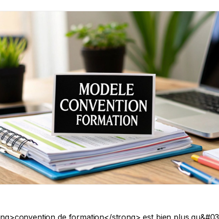
en eu lieu. Sans une convention conforme, un financement peut être remis en cause, même si la formation s&#039;est déroulée parfaitement.</p> <h3>Sécurisez vos financements et votre trésorerie</h3> <p>L&#039;enjeu financier est majeur, surtout lorsque des fonds publics ou mutualisés sont impliqués. Chaque financeur a ses propres procédures, mais tous s&#039;appuient sur la convention pour valider leur prise en charge.</p> <ul> <li><strong>OPCO (Opérateurs de Compétences) :</strong> Ils analysent la convention en détail pour s&#039;assurer que toutes les mentions légales y figurent avant de débloquer les fonds du plan de développement des compétences.</li> <li><strong>CPF (Compte Personnel de Formation) :</strong> Bien que les démarches se fassent sur la plateforme EDOF, ne vous y trompez pas. La Caisse des Dépôts et Consignations (CDC) peut exiger la convention à tout moment pour vérifier sa conformité.</li> <li><strong>France Travail (anciennement Pôle emploi) :</strong> Pour une Aide Individuelle à la Formation (AIF), la convention est la pièce maîtresse du dossier. Sans elle, aucune aide ne peut être accordée.</li> </ul> <blockquote> <p>Une convention incomplète ou mal rédigée est la cause principale des retards ou refus de paiement. Selon une étude interne menée en 2023 par plusieurs OPCO, près de 25% des dossiers non conformes présentaient une erreur dans la convention de formation. C&#039;est un risque direct pour votre trésorerie que vous pouvez facilement éviter par plus de rigueur.</p> </blockquote> <h3>Un cadre juridique qui protège toutes les parties</h3> <p>Le formalisme de la <strong>convention de formation</strong> n&#039;est pas destiné à complexifier votre travail, mais à le sécuriser. Il s&#039;inscrit dans un cadre légal précis, qui a beaucoup évolué depuis la loi fondatrice n° 71-575 du 16 juillet 1971. Pour mieux comprendre les exigences actuelles, il est intéressant de <a href="https://www.vie-publique.fr/fiches/27041-la-formation-professionnelle-continue-fpc-depuis-1971">se pencher sur l&#039;évolution de la formation continue en France</a>.</p> <p>Cette rigueur protège chaque partie :</p> <ul> <li><strong>Pour l&#039;organisme :</strong> C&#039;est la garantie d&#039;être rémunéré pour la prestation fournie.</li> <li><strong>Pour l&#039;entreprise :</strong> C&#039;est l&#039;assurance que la formation correspondra à la commande passée.</li> <li><strong>Pour le stagiaire :</strong> C&#039;est la clarté sur ses droits, ses devoirs et le déroulement de son parcours.</li> </ul> <h2>Les clauses obligatoires d&#039;une convention de formation modèle</h2> <p>Une convention de formation n&#039;est pas un simple devis. C&#039;est un contrat qui engage juridiquement votre organisme et votre client. Son cadre est défini par l&#039;<strong>article L.6353-2 du Code du travail</strong>. Une seule mention manquante ou imprécise peut suffire à bloquer un financement pendant plusieurs semaines.</p> <p>Cette section est conçue pour être votre filet de sécurité et éviter ce type de désagrément.</p> <p><figure class="wp-block-image size-large"><img decoding="async" data-src="https://cdn.outrank.so/31b67d64-534a-440c-8417-058be47e7193/c639bc94-4605-4f50-a460-65894ce778c8/training-agreement-template-legal-documents.jpg" alt="Documents de clauses obligatoires avec stylo et livres juridiques sur bureau professionnel" src="data:image/gif;base64,R0lGODlhAQABAAAAACH5BAEKAAEALAAAAAABAAEAAAICTAEAOw==" class="lazyload" /></figure> </p> <p>Plutôt que de simplement lister les articles de loi, nous allons détailler chaque clause pour que vous en compreniez l&#039;importance. L&#039;objectif est de vous permettre de rédiger des documents solides, sans aucune ambiguïté pour votre client, l&#039;OPCO ou l&#039;auditeur <a href="https://travail-emploi.gouv.fr/formation-professionnelle/acteurs-cadre-et-qualite-de-la-formation-professionnelle/qualiopi">Qualiopi</a>.</p> <p>Voici une checklist des mentions indispensables à intégrer dans votre modèle.</p> <h3>Checklist des mentions obligatoires</h3> <table> <thead> <tr> <th align="left">Mention obligatoire (Art. L6353-2)</th> <th align="left">Contenu à préciser</th> <th align="left">Point de vigilance</th> </tr> </thead> <tbody> <tr> <td align="left"><strong>Identification des parties</strong></td> <td align="left">Raison sociale, adresse, SIRET, et <strong>Numéro de Déclaration d&#039;Activité (NDA)</strong> pour l&#039;OF. Raison sociale et adresse pour le client.</td> <td align="left">Le <strong>NDA</strong> est crucial. Son absence invalide la convention au regard de la loi. Vérifiez sa validité.</td> </tr> <tr> <td align="left"><strong>Intitulé de la formation</strong></td> <td align="left">Le titre exact et complet de l&#039;action de formation.</td> <td align="left">Évitez les titres vagues. &quot;Manager une équipe à distance&quot; est plus clair que &quot;Formation management&quot;.</td> </tr> <tr> <td align="left"><strong>Nature de l&#039;action</strong></td> <td align="left">Précisez s&#039;il s&#039;agit d&#039;une action de formation, d&#039;un bilan de compétences, d&#039;une VAE, etc.</td> <td align="left">Le cadre légal et les preuves à fournir varient. Soyez précis dès le début.</td> </tr> <tr> <td align="left"><strong>Objectifs pédagogiques</strong></td> <td align="left">Ce que le stagiaire sera capable de faire <strong>concrètement</strong> à la fin.</td> <td align="left">Utilisez des verbes d&#039;action mesurables (&quot;appliquer&quot;, &quot;créer&quot;, &quot;analyser&quot;). C&#039;est une exigence de l&#039;<strong>indicateur 5 de Qualiopi</strong>.</td> </tr> <tr> <td align="left"><strong>Contenu et programme</strong></td> <td align="left">Le détail des modules et thèmes abordés (souvent en annexe pour plus de clarté).</td> <td align="left">Le programme doit être cohérent avec les objectifs. Un financeur vérifiera cette adéquation.</td> </tr> <tr> <td align="left"><strong>Prérequis</strong></td> <td align="left">Les connaissances ou compétences nécessaires pour suivre la formation avec succès.</td> <td align="left">Cela vous protège si un participant n&#039;a pas le niveau requis et clarifie les attentes.</td> </tr> <tr> <td align="left"><strong>Durée et organisation</strong></td> <td align="left">Durée totale en heures, dates, calendrier précis, lieu (ou modalités si distanciel).</td> <td align="left">La durée en heures est la base de calcul pour la plupart des financements. Une erreur peut bloquer le paiement.</td> </tr> <tr> <td align="left"><strong>Moyens pédagogiques &amp; techniques</strong></td> <td align="left">Supports fournis, outils (plateforme LMS), nom et qualifications des formateurs.</td> <td align="left">Cela démontre le professionnalisme de votre structure et rassure sur la qualité de la prestation.</td> </tr> <tr> <td align="left"><strong>Suivi et sanction</strong></td> <td align="left">Modalités de suivi (feuilles d&#039;émargement, relevés de connexion) et d&#039;évaluation (QCM, cas pratique), type de document final.</td> <td align="left">L&#039;<strong>attestation de fin de formation</strong> est un standard. Pour une formation certifiante, mentionnez l&#039;intitulé exact du titre visé.</td> </tr> <tr> <td align="left"><strong>Clauses financières</strong></td> <td align="left">Prix total HT et TTC, modalités de paiement, et conditions en cas d&#039;annulation ou de report.</td> <td align="left">Les conditions d&#039;annulation vous protègent en cas de désistement tardif. Ne les négligez pas !</td> </tr> </tbody> </table> <p>Ce tableau représente la structure de base de votre convention. En le suivant rigoureusement, vous créez un document non seulement conforme, 