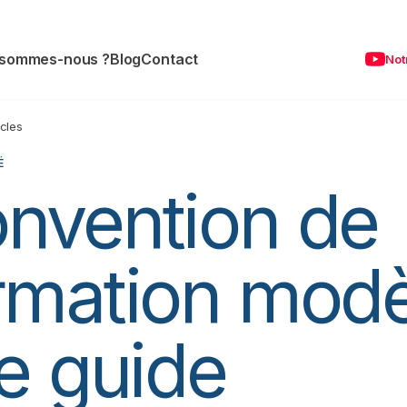
 sommes-nous ?
Blog
Contact
Not
icles
É
nvention de
rmation modè
Le guide