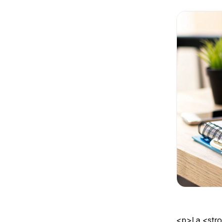
<p>La <strong>convention de formation</strong> est bien plus qu&#039;une simple formalité administrative. C&#039;est le document clé qui officialise et sécurise la relation entre votre organisme de formation, l&#039;entreprise cliente et le stagiaire. Considérez-la comme un contrat essentiel : elle garantit que toutes les parties sont d&#039;accord sur les objectifs et les modalités avant le début de la formation.</p> <h2>Pourquoi une convention de formation solide est votre meilleur allié ?</h2> <p>Négliger la rédaction de votre convention de formation, c&#039;est comme construire un bâtiment sans fondations solides. Ce document est le pilier de votre crédibilité et de votre professionnalisme. Plus qu&#039;une obligation légale, elle sert de feuille de route détaillée, éliminant toute ambiguïté et prévenant les potentiels malentendus.</p> <p><figure class="wp-block-image size-large"><img decoding="async" data-src="https://cdn.outrank.so/31b67d64-534a-440c-8417-058be47e7193/c55a49b7-059e-4c73-8099-de5bd0738e57/training-agreement-template-signing-document.jpg" alt="Homme d&#039;affaires signant une convention sécurisée à l&#039;accueil avec une employée professionnelle" src="data:image/gif;base64,R0lGODlhAQABAAAAACH5BAEKAAEALAAAAAABAAEAAAICTAEAOw==" class="lazyload" /></figure> </p> <p>En cas de contrôle par la DREETS (Directions régionales de l&#039;économie, de l&#039;emploi, du travail et des solidarités) ou un organisme financeur, c&#039;est le premier document qui vous sera demandé. Il constitue la preuve formelle que l&#039;action de formation a bi