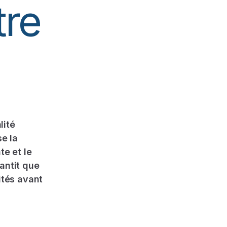
tre
lité
se la
te et le
antit que
ités avant