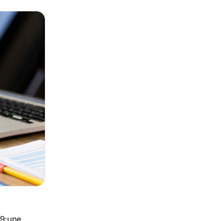
mais aussi robuste et professionnel.</p> <h3>Zoom sur les clauses clés de votre modèle</h3> <p>Analysons maintenant quelques points qui méritent une attention particulière.</p> <h4>Les objectifs : ce que le stagiaire saura <em>faire</em></h4> <p>C&#039;est le cœur de votre promesse. L&#039;erreur courante est de décrire ce que <em>vous</em> allez faire (&quot;présenter les outils&#8230;&quot;). L&#039;objectif doit se concentrer sur la compétence que le stagiaire acquerra.</p> <blockquote> <p><strong>Exemple d&#039;objectif bien formulé :</strong> &quot;À l&#039;issue de cette formation, le participant sera capable de créer des tableaux croisés dynamiques sur Excel pour analyser des données de vente.&quot; C&#039;est con