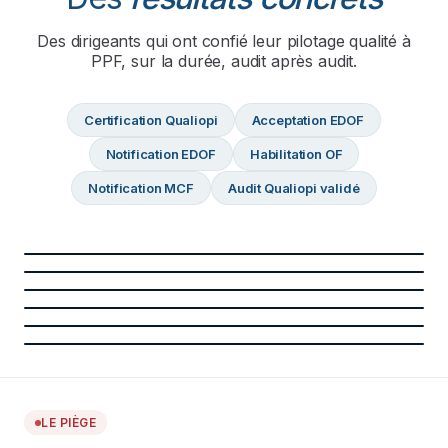
Des dirigeants qui ont confié leur pilotage qualité à
PPF, sur la durée, audit après audit.
Certification Qualiopi
Acceptation EDOF
Notification EDOF
Habilitation OF
Notification MCF
Audit Qualiopi validé
Certification Qualiopi
Acceptation EDOF
Notification EDOF
VALIDÉ
Habilitation OF
VALIDÉ
Notification MCF
VALIDÉ
Audit Qualiopi validé
VALIDÉ
VALIDÉ
VALIDÉ
LE PIÈGE