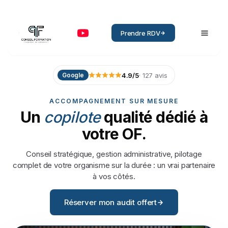
Prendre RDV
4.9
/5
·
127
avis
Google
ACCOMPAGNEMENT SUR MESURE
Un
copilote
qualité
dédié
à
votre
OF.
Conseil stratégique, gestion administrative, pilotage
complet de votre organisme sur la durée : un vrai partenaire
à vos côtés.
Réserver mon audit offert