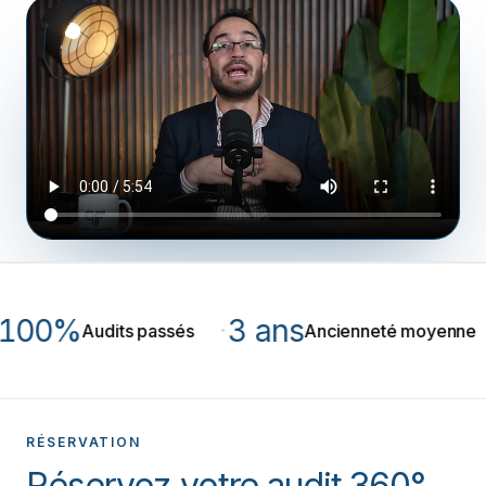
00%
3 ans
·
·
Audits passés
Ancienneté moyenne
RÉSERVATION
Réservez votre audit 360°