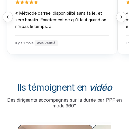
«
Méthode carrée, disponibilité sans faille, et
zéro baratin. Exactement ce qu’il faut quand on
m
n’a pas le temps.
»
e
Il y a 1 mois
·
Avis vérifié
Il
Ils témoignent en
vidéo
Des dirigeants accompagnés sur la durée par PPF en
mode 360°.