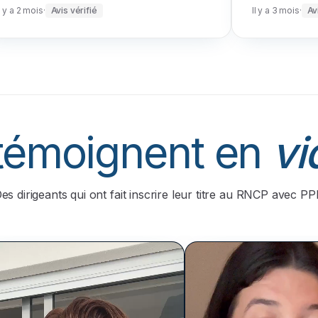
l y a 2 mois
·
Avis vérifié
Il y a 3 mois
·
Av
 témoignent en
vi
es dirigeants qui ont fait inscrire leur titre au RNCP avec PP