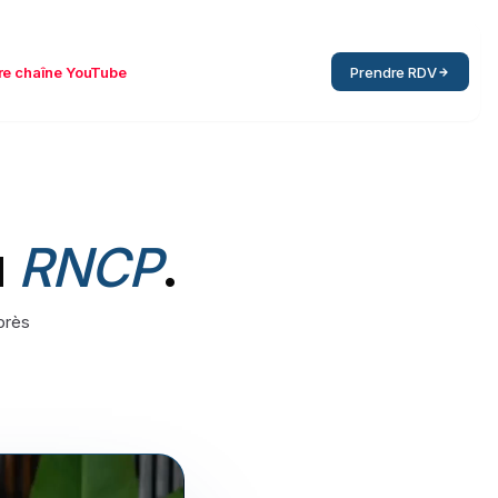
re chaîne YouTube
Prendre RDV
u
RNCP
.
uprès