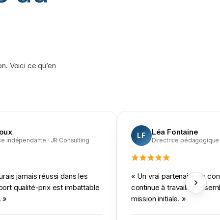
n. Voici ce qu’en
Roux
Léa Fontaine
LF
ce indépendante
· JR Consulting
Directrice pédagogique
aurais jamais réussi dans les
«
Un vrai partenaire de co
port qualité-prix est imbattable
continue à travailler ensem
.
»
mission initiale.
»