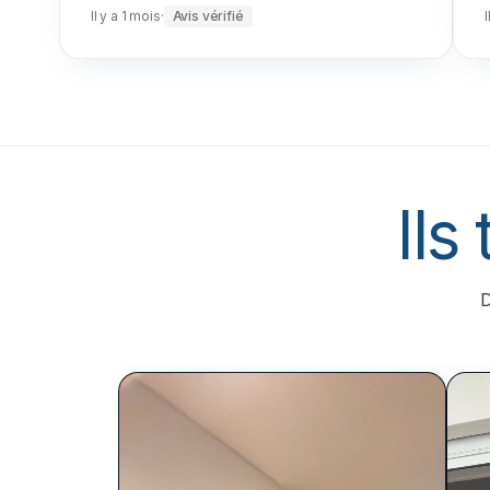
Il y a 1 mois
·
Avis vérifié
I
Ils
D