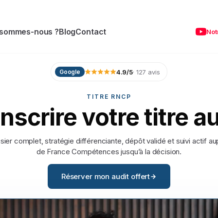
 sommes-nous ?
Blog
Contact
Not
4.9
/5
·
127
avis
Google
TITRE RNCP
inscrire
votre
titre
a
ier complet, stratégie différenciante, dépôt validé et suivi actif a
de France Compétences jusqu’à la décision.
Réserver mon audit offert