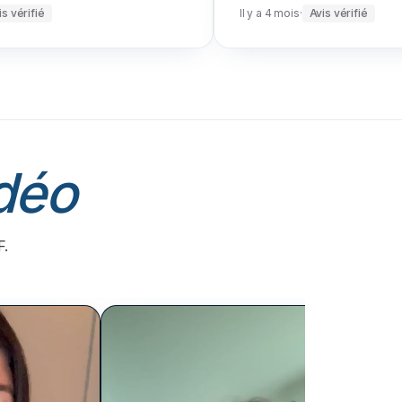
is vérifié
Il y a 4 mois
·
Avis vérifié
déo
F.