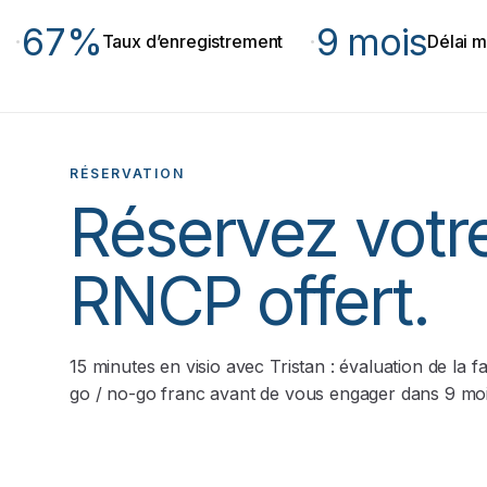
67%
9 mois
·
Taux d’enregistrement
Délai moyen
RÉSERVATION
Réservez votr
RNCP offert.
15 minutes en visio avec Tristan : évaluation de la f
go / no-go franc avant de vous engager dans 9 mois