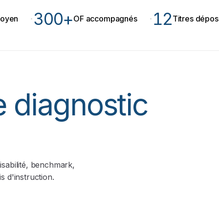
300+
12
·
·
OF accompagnés
Titres déposés
e diagnostic
aisabilité, benchmark,
 d'instruction.