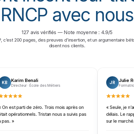
RNCP avec nous
127
avis vérifiés — Note moyenne :
4.9
/5
 c’est 200 pages, des preuves d’insertion, et un argumentaire béto
disent nos clients.
Karim Benali
Julie 
KB
JR
Directeur
· École des Métiers
Formatri
«
On est parti de zéro. Trois mois après on
«
Seule, je n’
était opérationnels. Tristan nous a suivis pas
délais. Le rap
à pas.
»
sur le marché