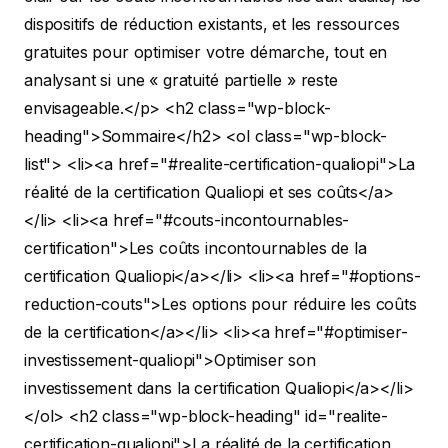
dispositifs de réduction existants, et les ressources
gratuites pour optimiser votre démarche, tout en
analysant si une « gratuité partielle » reste
envisageable.</p>
<h2 class="wp-block-
heading">Sommaire</h2>
<ol class="wp-block-
list"> <li><a href="#realite-certification-qualiopi">La
réalité de la certification Qualiopi et ses coûts</a>
</li>
<li><a href="#couts-incontournables-
certification">Les coûts incontournables de la
certification Qualiopi</a></li>
<li><a href="#options-
reduction-couts">Les options pour réduire les coûts
de la certification</a></li>
<li><a href="#optimiser-
investissement-qualiopi">Optimiser son
investissement dans la certification Qualiopi</a></li>
</ol>
<h2 class="wp-block-heading" id="realite-
certification-qualiopi">La réalité de la certification