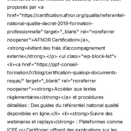
proposés par <a
href="https://certification.afnor.org/qualite/referentiel-
national-qualite-decret-2019-formation-
professionnelle" target="_blank" rel="noreferrer
noopener">AFNOR Certification</a>,
<strong>évitant des frais d’accompagnement
externe</strong>.</p>
<ul class="wp-block-list">
<li><a href="https://ppf-conseil-
formation.fr/blog/certification-qualiopi-documents-
requis/" target="_blank" rel="noreferrer
noopener"><strong>Accéder aux textes
réglementaires</strong></a> et procédures
détaillées : Des guides du référentiel national qualité
disponibles en ligne.</li>
<li><strong>Suivre des
webinaires et replays</strong> : Plateformes comme
ICPF ou Certifopac offrent des explications sur les