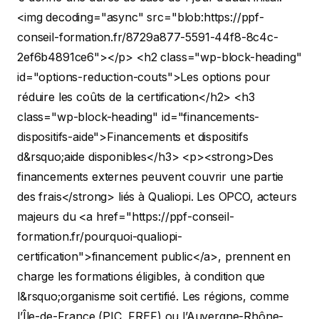
<img decoding="async" src="blob:https://ppf-
conseil-formation.fr/8729a877-5591-44f8-8c4c-
2ef6b4891ce6"></p>
<h2 class="wp-block-heading"
id="options-reduction-couts">Les options pour
réduire les coûts de la certification</h2>
<h3
class="wp-block-heading" id="financements-
dispositifs-aide">Financements et dispositifs
d&rsquo;aide disponibles</h3>
<p><strong>Des
financements externes peuvent couvrir une partie
des frais</strong> liés à Qualiopi. Les OPCO, acteurs
majeurs du <a href="https://ppf-conseil-
formation.fr/pourquoi-qualiopi-
certification">financement public</a>, prennent en
charge les formations éligibles, à condition que
l&rsquo;organisme soit certifié. Les régions, comme
l’Île-de-France (PIC, FREF) ou l’Auvergne-Rhône-