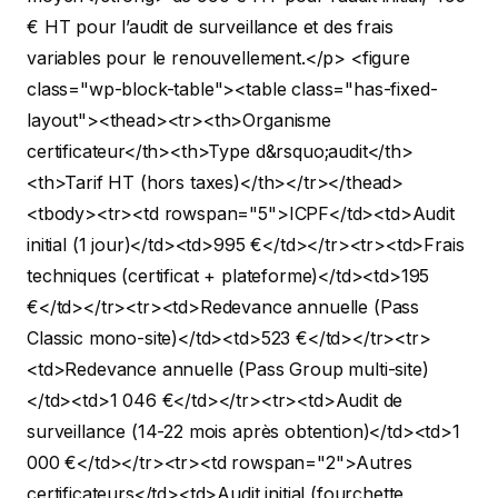
€ HT pour l’audit de surveillance et des frais
variables pour le renouvellement.</p>
<figure
class="wp-block-table"><table class="has-fixed-
layout"><thead><tr><th>Organisme
certificateur</th><th>Type d&rsquo;audit</th>
<th>Tarif HT (hors taxes)</th></tr></thead>
<tbody><tr><td rowspan="5">ICPF</td><td>Audit
initial (1 jour)</td><td>995 €</td></tr><tr><td>Frais
techniques (certificat + plateforme)</td><td>195
€</td></tr><tr><td>Redevance annuelle (Pass
Classic mono-site)</td><td>523 €</td></tr><tr>
<td>Redevance annuelle (Pass Group multi-site)
</td><td>1 046 €</td></tr><tr><td>Audit de
surveillance (14-22 mois après obtention)</td><td>1
000 €</td></tr><tr><td rowspan="2">Autres
certificateurs</td><td>Audit initial (fourchette