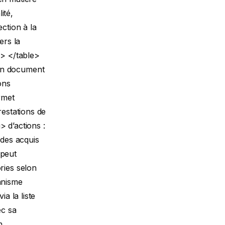
ité,
ction à la
ers la
y> </table>
 un document
ons
rmet
restations de
 d’actions :
 des acquis
 peut
ries selon
anisme
a la liste
ec sa
n