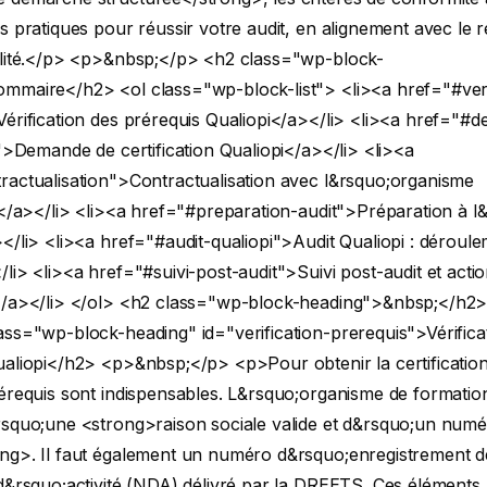
s pratiques pour réussir votre audit, en alignement avec le r
lité.</p>
<p>&nbsp;</p>
<h2 class="wp-block-
ommaire</h2>
<ol class="wp-block-list"> <li><a href="#veri
érification des prérequis Qualiopi</a></li>
<li><a href="#
n">Demande de certification Qualiopi</a></li>
<li><a
ractualisation">Contractualisation avec l&rsquo;organisme
r</a></li>
<li><a href="#preparation-audit">Préparation à l&
</li>
<li><a href="#audit-qualiopi">Audit Qualiopi : déroule
/li>
<li><a href="#suivi-post-audit">Suivi post-audit et acti
/a></li> </ol>
<h2 class="wp-block-heading">&nbsp;</h2
ass="wp-block-heading" id="verification-prerequis">Vérifica
ualiopi</h2>
<p>&nbsp;</p>
<p>Pour obtenir la certification
érequis sont indispensables. L&rsquo;organisme de formation
rsquo;une <strong>raison sociale valide et d&rsquo;un num
ng>. Il faut également un numéro d&rsquo;enregistrement d
d&rsquo;activité (NDA) délivré par la DREETS. Ces éléments 