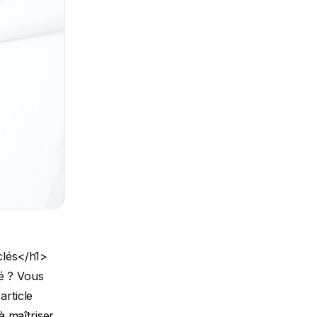
clés</h1>
ué ? Vous
article
 maîtriser