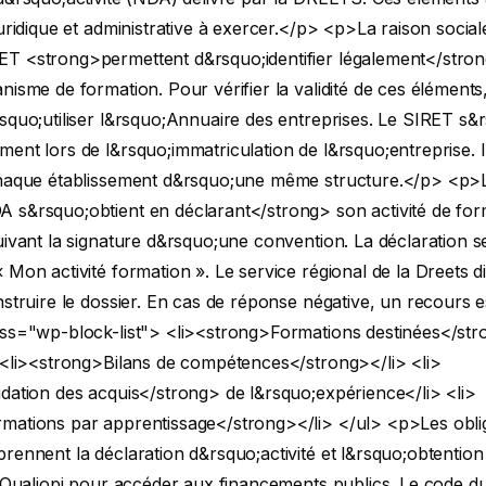
juridique et administrative à exercer.</p>
<p>La raison sociale
T <strong>permettent d&rsquo;identifier légalement</stro
nisme de formation. Pour vérifier la validité de ces éléments, 
squo;utiliser l&rsquo;Annuaire des entreprises. Le SIRET s&
ent lors de l&rsquo;immatriculation de l&rsquo;entreprise. 
chaque établissement d&rsquo;une même structure.</p>
<p>
 s&rsquo;obtient en déclarant</strong> son activité de for
uivant la signature d&rsquo;une convention. La déclaration se 
 Mon activité formation ». Le service régional de la Dreets 
nstruire le dossier. En cas de réponse négative, un recours e
ass="wp-block-list"> <li><strong>Formations destinées</st
<li><strong>Bilans de compétences</strong></li>
<li>
idation des acquis</strong> de l&rsquo;expérience</li>
<li>
mations par apprentissage</strong></li> </ul>
<p>Les obli
rennent la déclaration d&rsquo;activité et l&rsquo;obtention
n Qualiopi pour accéder aux financements publics. Le code du