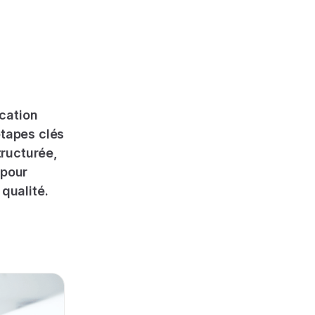
ication
étapes clés
tructurée,
 pour
 qualité.