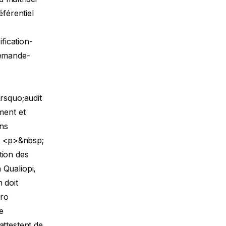
éférentiel
fication-
demande-
rsquo;audit
ment et
ons
>
<p>&nbsp;
tion des
 Qualiopi,
 doit
éro
e
attestent de