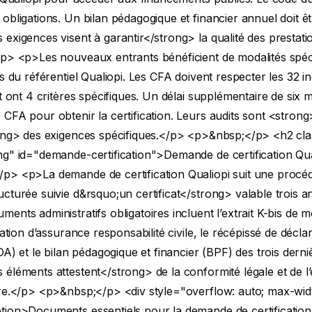
obligations. Un bilan pédagogique et financier annuel doit êtr
exigences visent à garantir</strong> la qualité des prestati
/p>
<p>Les nouveaux entrants bénéficient de modalités spéc
rs du référentiel Qualiopi. Les CFA doivent respecter les 32 i
et ont 4 critères spécifiques. Un délai supplémentaire de six m
CFA pour obtenir la certification. Leurs audits sont <stron
ong> des exigences spécifiques.</p>
<p>&nbsp;</p>
<h2 cl
ng" id="demande-certification">Demande de certification Qu
/p>
<p>La demande de certification Qualiopi suit une procé
cturée suivie d&rsquo;un certificat</strong> valable trois a
ents administratifs obligatoires incluent l’extrait K-bis de m
tation d’assurance responsabilité civile, le récépissé de décla
NDA) et le bilan pédagogique et financier (BPF) des trois dern
éléments attestent</strong> de la conformité légale et de l
re.</p>
<p>&nbsp;</p>
<div style="overflow: auto; max-wi
tion>Documents essentiels pour la demande de certification