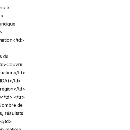
nu à
r>
ridique,
>
mation</td>
s de
<td>Couvrir
rmation</td>
(NDA)</td>
 région</td>
s</td> </tr>
>Nombre de
, résultats
s</td>
en matière