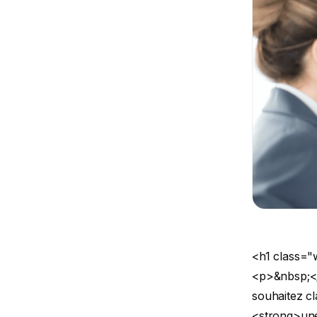
<h1 class="w
<p>&nbsp;<
souhaitez cl
<strong>une