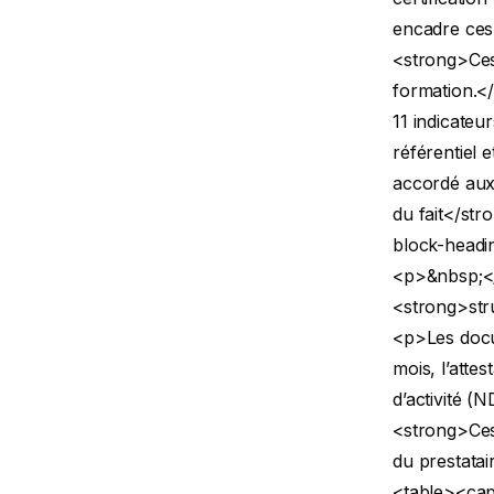
encadre ces 
<strong>Ces 
formation.<
11 indicateu
référentiel 
accordé aux 
du fait</str
block-headi
<p>&nbsp;<
<strong>stru
<p>Les docum
mois, l’attes
d’activité (
<strong>Ces 
du prestatai
<table><cap