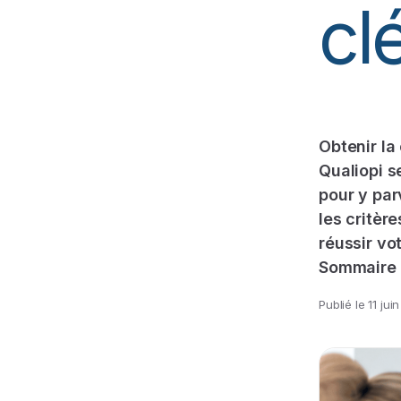
cl
Obtenir la 
Qualiopi s
pour y par
les critèr
réussir vo
Sommaire 
Publié le
11 jui