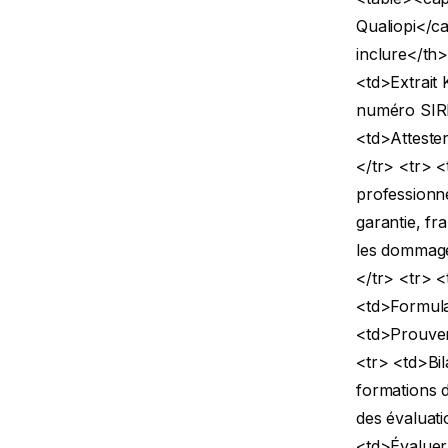
Qualiopi</c
inclure</th
<td>Extrait
numéro SIRE
<td>Attester
</tr> <tr> <
professionne
garantie, f
les dommages
</tr> <tr> <
<td>Formulai
<td>Prouver 
<tr> <td>Bi
formations d
des évaluati
<td>Évaluer 