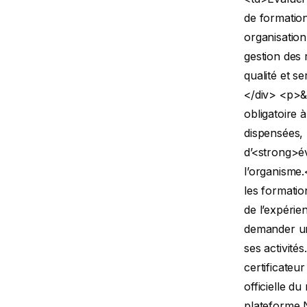
de formation
organisation
gestion des
qualité et s
</div>
<p>&
obligatoire 
dispensées, 
d’<strong>év
l’organisme
les formatio
de l’expérie
demander une
ses activité
certificateu
officielle d
plateforme N