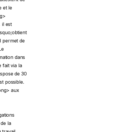
 et le
ng>
il est
rsquo;obtient
Il permet de
Le
mation dans
fait via la
dispose de 30
st possible.
rong> aux
gations
 de la
 travail