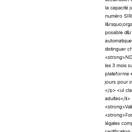
la capacité 
numéro SIRE
l&rsquo;orga
possible d&r
automatiquem
distinguer 
<strong>NDA
les 3 mois s
plateforme «
jours pour i
</p>
<ul cl
adultes</li>
<strong>Val
<strong>For
légales comp
certificatio