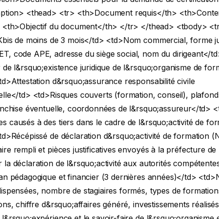
aption> <thead> <tr> <th>Document requis</th> <th>Conte
> <th>Objectif du document</th> </tr> </thead> <tbody> <t
 Kbis de moins de 3 mois</td> <td>Nom commercial, forme ju
T, code APE, adresse du siège social, nom du dirigeant</td
 de l&rsquo;existence juridique de l&rsquo;organisme de for
td>Attestation d&rsquo;assurance responsabilité civile
lle</td> <td>Risques couverts (formation, conseil), plafond
ranchise éventuelle, coordonnées de l&rsquo;assureur</td> 
 causés à des tiers dans le cadre de l&rsquo;activité de fo
td>Récépissé de déclaration d&rsquo;activité de formation 
re rempli et pièces justificatives envoyés à la préfecture de
la déclaration de l&rsquo;activité aux autorités compétente
lan pédagogique et financier (3 dernières années)</td> <td
ispensées, nombre de stagiaires formés, types de formations
ons, chiffre d&rsquo;affaires généré, investissements réalisé
l&rsquo;expérience et le savoir-faire de l&rsquo;organisme 