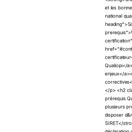
et les bonne
national qua
heading">S
prerequis">V
certificatio
href="#cont
certificateu
Qualiopi</a>
enjeux</a><
correctives<
</p>
<h2 cl
prérequis Q
plusieurs pr
disposer d&
SIRET</stro
déclaration 