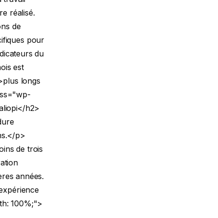
e réalisé.
ons de
ifiques pour
ndicateurs du
ois est
g>plus longs
ass="wp-
aliopi</h2>
dure
ns.</p>
oins de trois
ration
ières années.
’expérience
dth: 100%;">