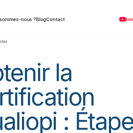
 sommes-nous ?
Blog
Contact
Not
icles
tenir la
rtification
aliopi : Étap