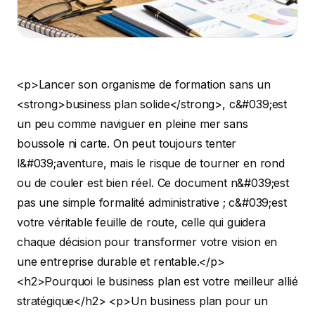
<p>Lancer son organisme de formation sans un <strong>business plan solide</strong>, c&#039;est un peu comme naviguer en pleine mer sans boussole ni carte. On peut toujours tenter l&#039;aventure, mais le risque de tourner en rond ou de couler est bien réel. Ce document n&#039;est pas une simple formalité administrative ; c&#039;est votre véritable feuille de route, celle qui guidera chaque décision pour transformer votre vision en une entreprise durable et rentable.</p> <h2>Pourquoi le business plan est votre meilleur allié stratégique</h2> <p>Un business plan pour un organisme de formation va bien au-delà d&#039;une simple suite de tableaux financiers. C&#039;est une analyse à 360° qui prouve la viabilité et le potentiel de votre projet. Concrètement, cet exercice vous force à mettre vos idées noir sur blanc, à affiner votre offre et, surtout, à anticiper les défis d&#039;un marché très concurrentiel.</p> <p>Voyez-le comme votre meilleur argumentaire. C&#039;est le document que vous présenterez à votre banquier, à des investisseurs ou aux organismes de financement public pour les convaincre de vous suivre. Sans lui, votre projet manquera cruellement de crédibilité.</p> <h3>Poser les fondations de votre croissance</h3> <p>Rédiger ce plan vous oblige à vous poser les bonnes questions, celles qui feront la différence :</p> <ul> <li><strong>À qui vous adressez-vous réellement ?</strong> Votre cible est-elle composée de salariés en reconversion, d&#039;entreprises souhaitant former leurs équipes, ou de demandeurs d&#039;emploi ? Votre approche ne sera pas du tout la même.</li> <li><strong>Quelle est votre valeur ajoutée unique ?</strong> Qu&#039;est-ce qui fera que les stagiaires viendront chez vous plutôt que chez le concurrent ? Une expertise de pointe sur une thématique de niche ? Une méthode pédagogique innovante ? Un accompagnement sur-mesure ?</li> <li><strong>Comment allez-vous gagner de l&#039;argent ?</strong> C&#039;est la question clé du modèle économique. Il doit être réfléchi pour être pérenne.</li> <li><strong>Êtes-vous prêt pour le cadre réglementaire ?</strong> La certification Qualiopi est incontournable. Votre business plan doit intégrer une stratégie claire pour l&#039;obtenir et la maintenir. Pour creuser ce point, n&#039;hésitez pas à lire notre guide complet sur les étapes pour <a href="https://ppf-conseil-formation.fr/blog/devenir-organisme-de-formation/">devenir un organisme de formation</a>.</li> </ul> <h3>Des chiffres pour convaincre sur un marché exigeant</h3> <p>Le marché de la formation professionnelle est attractif, mais il ne pardonne pas l&#039;impréparation. Selon les dernières données de France Compétences, ce secteur représente un marché de <strong>23,6 milliards d&#039;euros</strong> en 2022. Pour y trouver votre place et capter des financements, il faut être armé.</p> <p>Prenez l&#039;exemple du Compte Personnel de Formation (CPF) : avec <strong>41,3 millions de comptes actifs</strong> et plus d’un million de formations financées chaque année (source : Caisse des Dépôts), c&#039;est une manne financière considérable. Mais pour y accéder, la certification Qualiopi, obligatoire depuis 2022, est la clé d&#039;entrée. Votre business plan doit prouver que vous prenez cette démarche au sérieux. Pour avoir une vision claire des évolutions actuelles, je vous conseille de jeter un œil aux <a href="https://proactiveacademy.fr/blog/formation/formation-professionnelle-2025-tendances-2026/">tendances du marché de la formation sur Proactive Academy</a>.</p> <blockquote> <p>Au final, ne voyez pas le business plan comme une contrainte. Considérez-le plutôt comme une opportunité : celle de transformer une bonne idée en une entreprise structurée, finançable et prête à réussir sur le long terme.</p> </blockquote> <h2>Les piliers de votre business plan de formation : structure et contenu</h2> <p>Un business plan pour un organisme de formation, ce n&#039;est pas juste un tas de chiffres et de projections. C&#039;est avant tout l&#039;histoire de votre projet. Une histoire qui doit être cohérente, crédible et, surtout, qui doit convaincre. Chaque partie est une pièce du puzzle ; une fois assemblées, elles doivent prouver que votre idée tient la route.</p> <p>On part d&#039;une structure assez classique, mais parfaitement adaptée aux spécificités du secteur de la formation. L&#039;idée est de balayer tous les aspects de votre futur organisme : de l&#039;étincelle initiale à la manière dont vous allez vendre vos formations, en passant par l&#039;organisation de votre quotidien.</p> <p>Cette image résume bien le processus : tout part d&#039;une vision claire, qui se traduit en une stratégie solide pour atteindre le succès.</p> <p><figure class="wp-block-image size-large"><img decoding="async" data-src="https://cdn.outrank.so/31b67d64-534a-440c-8417-058be47e7193/2f4aba00-7706-411d-aa5c-d37f0fae4af9/business-plan-formation-plan-steps.jpg" alt="Diagramme d&#039;un plan d&#039;affaires en 3 étapes : vision (œil), stratégie (échiquier) et succès (trophée)." src="data:image/gif;base64,R0lGODlhAQABAAAAACH5BAEKAAEALAAAAAABAAEAAAICTAEAOw==" class="lazyload" /></figure> </p> <p>Gardez ça en tête : le succès dépend de cet alignement parfait entre ce que vous voulez accomplir et les moyens que vous vous donnez pour y parvenir.</p> <p>Pour vous aider à ne rien oublier, voici un tableau qui récapitule les sept sections incontournables de votre business plan.</p> <h3>Les 7 sections clés d&#039;un business plan pour organisme de formation</h3> <p>Ce tableau récapitule les composantes essentielles à inclure dans votre business plan, avec les questions clés auxquelles chaque section doit répondre pour être complète et convaincante.</p> <table> <thead> <tr> <th align="left">Section</th> <th align="left">Objectif principal</th> <th align="left">Questions à se poser</th> </tr> </thead> <tbody> <tr> <td align="left"><strong>1. Executive Summary</strong></td> <td align="left">Capter l&#039;attention et donner une vue d&#039;ensemble convaincante.</td> <td align="left">Mon projet est-il résumé de manière percutante en 2 pages maximum ?</td> </tr> <tr> <td align="left"><strong>2. Présentation du projet</strong></td> <td align="left">Détailler l&#039;offre de formation, la mission, et l&#039;équipe fondatrice.</td> <td align="left">Pourquoi ce projet ? Qu&#039;est-ce qui rend notre offre unique ? Qui sommes-nous ?</td> </tr> <tr> <td align="left"><strong>3. Étude de marché</strong></td> <td align="left">Démontrer une connaissance approfondie du secteur et de la concurrence.</td> <td align="left">Qui sont mes clients ? Qui sont mes concurrents ? Quelle place puis-je prendre ?</td> </tr> <tr> <td align="left"><strong>4. Stratégie commerciale</strong></td> <td align="left">Expliquer comment vous allez acquérir et fidéliser vos clients.</td> <td align="left">Comment vais-je vendre mes formations ? Quels canaux marketing utiliser ?</td> </tr> <tr> <td align="left"><strong>5. Modèle économique</strong></td> <td align="left">Décrire comment votre organisme va gagner de l&#039;argent.</td> <td align="left">Quels sont mes tarifs ? Quelle est ma structure de coûts ? Quand serai-je rentable ?</td> </tr> <tr> <td align="left"><strong>6. Prévisions financières</strong></td> <td align="left">Projeter les résultats financiers sur 3 ans (compte de résultat, bilan&#8230;).</td> <td align="left">De combien d&#039;argent ai-je besoin pour démarrer ? Quelles sont mes prévisions de CA ?</td> </tr> <tr> <td align="left"><strong>7. Structure juridique</strong></td> <td align="left">Présenter le cadre légal et l&#039;organisation interne de l&#039;entreprise.</td> <td align="left">Quel statut juridique est le plus adapté ? Qui fait quoi dans l&#039;équipe ?</td> </tr> </tbody> </table> <p>Chacune de ces sections demande une réflexion approfondie. Passons maintenant en revue les premières étapes, qui constituent le cœur de votre projet.</p> <h3>L&#039;executive summary : votre bande-annonce</h3> <p>Imaginez le résumé opérationnel (ou <strong>executive summary</strong>) comme la bande-annonce de votre film. En une ou deux pages, il doit donner envie de lire la suite. Ce n&#039;est pas une simple introduction, mais bien une synthèse ultra-condensée de tout votre plan d&#039;affaires.</p> <p>On doit y trouver l&#039;essentiel, de manière claire et concise :</p> <ul> <li>Votre mission : ce qui vous anime et ce qui rend votre offre de formation vraiment différente.</li> <li>Le marché que vous visez et le problème que vous résolvez.</li> <li>Les grandes lignes de votre plan d&#039;attaque pour atteindre vos cibles.</li> <li>Un avant-goût des chiffres clés et, si besoin, de votre demande de financement.</li> </ul> <blockquote> <p><strong>Le conseil du pro :</strong> Rédigez cette partie à la toute fin. C&#039;est bien plus simple de distiller l&#039;essentiel une fois que toutes les autres sections sont finalisées. Vous aurez une vision globale et saurez exactement quels points forts mettre en avant.</p> </blockquote> <h3>Présenter votre projet et l&#039;équipe derrière</h3> <p>Après avoir hameçonné votre lecteur, il est temps d&#039;entrer dans le concret. Qui êtes-vous ? Que proposez-vous exactement ? Et surtout, pourquoi votre équipe est-elle la mieux placée pour réussir ? C&#039;est ici que vous donnez une âme à votre projet.</p> <p>Parlez de votre vision, des valeurs qui sous-tendent votre approche pédagogique. Mettez en avant la complémentarité des compétences au sein de l&#039;équipe. Si vous vous lancez en solo, insistez sur votre parcours, votre expertise et les partenaires clés (freelances, experts&#8230;) qui vous épauleront.</p> <p>Pour définir clairement votre offre, n&#039;hésitez pas à vous inspirer <a href="https://sitespro.fr/blog/exemple-de-prestation-de-service">des exemples de prestations de service</a> qui peuvent vous aider à structurer et présenter vos formations de manière attractive.</p> <h3>Stratégie commerciale et montage juridique