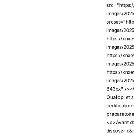
src="https:
images/2025
srcset="htt
images/202
https://xnx
images/202
https://xnx
images/202
https://xnx
images/2025
843px" /></
Qualiopi et
certificatio
preparatoire
<p>Avant de 
disposer d&