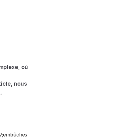
mplexe, où
icle, nous
,
217;embûches