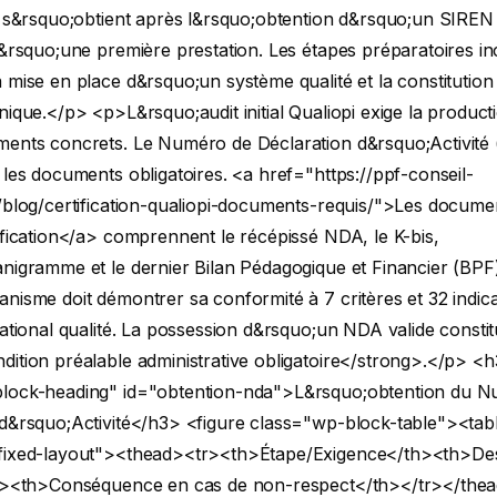
f s&rsquo;obtient après l&rsquo;obtention d&rsquo;un SIREN 
d&rsquo;une première prestation. Les étapes préparatoires in
 mise en place d&rsquo;un système qualité et la constitutio
hnique.</p>
<p>L&rsquo;audit initial Qualiopi exige la product
ments concrets. Le Numéro de Déclaration d&rsquo;Activité
 les documents obligatoires. <a href="https://ppf-conseil-
/blog/certification-qualiopi-documents-requis/">Les docume
ification</a> comprennent le récépissé NDA, le K-bis,
nigramme et le dernier Bilan Pédagogique et Financier (BPF)
nisme doit démontrer sa conformité à 7 critères et 32 indic
national qualité. La possession d&rsquo;un NDA valide consti
ition préalable administrative obligatoire</strong>.</p>
<h
lock-heading" id="obtention-nda">L&rsquo;obtention du 
 d&rsquo;Activité</h3>
<figure class="wp-block-table"><tab
fixed-layout"><thead><tr><th>Étape/Exigence</th><th>Des
th><th>Conséquence en cas de non-respect</th></tr></th