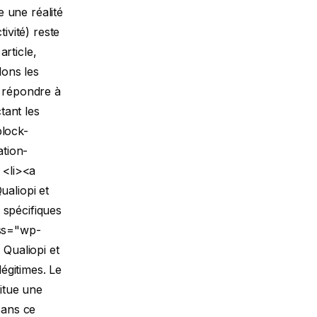
 une réalité
vité) reste
rticle,
lons les
r répondre à
tant les
lock-
ation-
<li><a
ualiopi et
 spécifiques
ss="wp-
 Qualiopi et
égitimes. Le
itue une
Sans ce