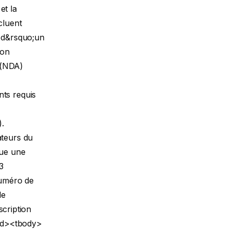
et la
cluent
n d&rsquo;un
ion
 (NDA)
nts requis
.
ateurs du
tue une
3
Numéro de
le
cription
ead><tbody>