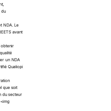
nt,
n du
et NDA. Le
DREETS avant
 obtenir
qualité
éder un NDA
ifié Qualiopi
ration
l que soit
on du secteur
><img