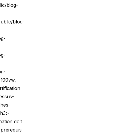
ic/blog-
ublic/blog-
og-
og-
og-
 100vw,
ification
essus-
ches-
/h3>
mation doit
 prérequis