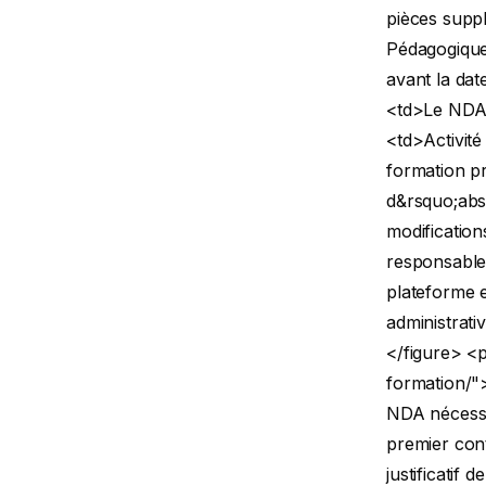
pièces supp
Pédagogique
avant la dat
<td>Le NDA 
<td>Activité
formation p
d&rsquo;abs
modification
responsable)
plateforme 
administrati
</figure>
<p
formation/"
NDA nécessi
premier con
justificatif 