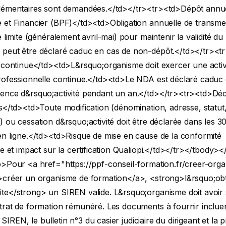
lémentaires sont demandées.</td></tr><tr><td>Dépôt annue
 et Financier (BPF)</td><td>Obligation annuelle de transm
e limite (généralement avril-mai) pour maintenir la validité d
peut être déclaré caduc en cas de non-dépôt.</td></tr><t
 continue</td><td>L&rsquo;organisme doit exercer une activ
rofessionnelle continue.</td><td>Le NDA est déclaré caduc
ence d&rsquo;activité pendant un an.</td></tr><tr><td>Déc
s</td><td>Toute modification (dénomination, adresse, statut
 ou cessation d&rsquo;activité doit être déclarée dans les 30 
en ligne.</td><td>Risque de mise en cause de la conformité
ve et impact sur la certification Qualiopi.</td></tr></tbody><
>Pour <a href="https://ppf-conseil-formation.fr/creer-org
>créer un organisme de formation</a>, <strong>l&rsquo;ob
te</strong> un SIREN valide. L&rsquo;organisme doit avoir 
trat de formation rémunéré. Les documents à fournir incluen
de SIREN, le bulletin n°3 du casier judiciaire du dirigeant et la