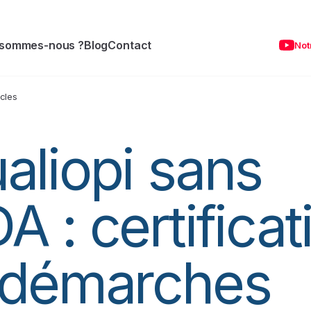
 sommes-nous ?
Blog
Contact
Not
icles
aliopi sans
A : certificat
 démarches