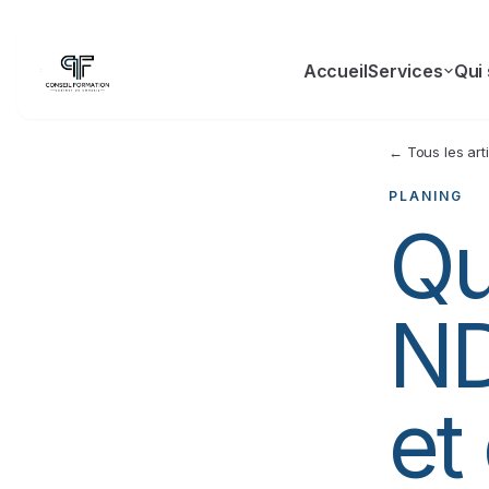
Accueil
Services
Qui
← Tous les art
PLANING
Qu
ND
et