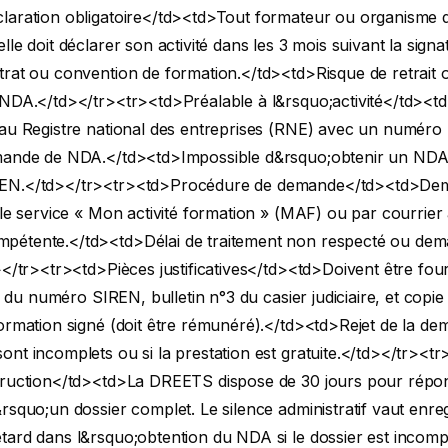
laration obligatoire</td><td>Tout formateur ou organisme 
lle doit déclarer son activité dans les 3 mois suivant la sign
rat ou convention de formation.</td><td>Risque de retrait 
NDA.</td></tr><tr><td>Préalable à l&rsquo;activité</td><td
 au Registre national des entreprises (RNE) avec un numér
mande de NDA.</td><td>Impossible d&rsquo;obtenir un NDA
EN.</td></tr><tr><td>Procédure de demande</td><td>De
 le service « Mon activité formation » (MAF) ou par courrier 
étente.</td><td>Délai de traitement non respecté ou de
></tr><tr><td>Pièces justificatives</td><td>Doivent être four
tif du numéro SIREN, bulletin n°3 du casier judiciaire, et copi
ormation signé (doit être rémunéré).</td><td>Rejet de la dem
nt incomplets ou si la prestation est gratuite.</td></tr><tr
truction</td><td>La DREETS dispose de 30 jours pour répo
rsquo;un dossier complet. Le silence administratif vaut enre
ard dans l&rsquo;obtention du NDA si le dossier est incompl