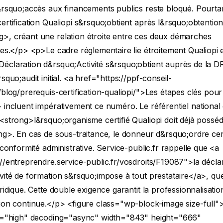
&rsquo;accès aux financements publics reste bloqué. Pourta
ertification Qualiopi s&rsquo;obtient après l&rsquo;obtentio
>, créant une relation étroite entre ces deux démarches
ves.</p>
<p>Le cadre réglementaire lie étroitement Qualiopi 
éclaration d&rsquo;Activité s&rsquo;obtient auprès de la 
squo;audit initial. <a href="https://ppf-conseil-
/blog/prerequis-certification-qualiopi/">Les étapes clés pour
 incluent impérativement ce numéro. Le référentiel national 
 <strong>l&rsquo;organisme certifié Qualiopi doit déjà poss
ng>. En cas de sous-traitance, le donneur d&rsquo;ordre cert
e conformité administrative. Service-public.fr rappelle que <a
//entreprendre.service-public.fr/vosdroits/F19087">la décla
vité de formation s&rsquo;impose à tout prestataire</a>, que
uridique. Cette double exigence garantit la professionnalisati
tion continue.</p>
<figure class="wp-block-image size-full"
ty="high" decoding="async" width="843" height="666"