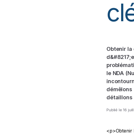
cl
Obtenir la
d&#8217;e
problémati
le NDA (Nu
incontourn
démêlons l
détaillons
Publié le
16 jui
<p>Obtenir 