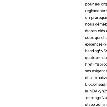
pour les or
réglementai
un prérequis
nous démêlon
étapes clés 
ceux qui ch
exigences</s
heading">S
qualiopi-nda
href="#proce
ses exigenc
et alternati
block-headin
le NDA</h2
<strong>Num
étape admini