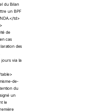
l du Bilan
ettre un BPF
u NDA.</td>
r>
ité de
 en cas
laration des
,
jours via la
/table>
anisme-de-
tention du
signé un
t le
 première