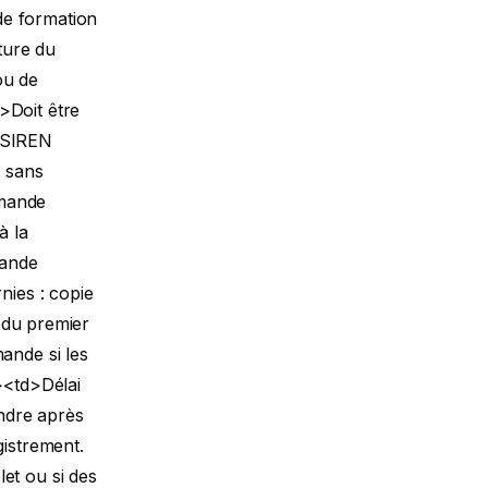
de formation
ature du
ou de
>Doit être
o SIREN
 sans
mande
à la
mande
nies : copie
e du premier
ande si les
><td>Délai
ndre après
gistrement.
et ou si des