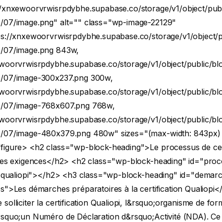
//xnxewoorvrwisrpdybhe.supabase.co/storage/v1/object/publ
/07/image.png" alt="" class="wp-image-22129"
ps://xnxewoorvrwisrpdybhe.supabase.co/storage/v1/object/p
5/07/image.png 843w,
ewoorvrwisrpdybhe.supabase.co/storage/v1/object/public/bl
5/07/image-300x237.png 300w,
ewoorvrwisrpdybhe.supabase.co/storage/v1/object/public/bl
5/07/image-768x607.png 768w,
ewoorvrwisrpdybhe.supabase.co/storage/v1/object/public/bl
/07/image-480x379.png 480w" sizes="(max-width: 843px)
figure>
<h2 class="wp-block-heading">Le processus de cert
 ses exigences</h2>
<h2 class="wp-block-heading" id="proc
n-qualiopi"></h2>
<h3 class="wp-block-heading" id="demar
s">Les démarches préparatoires à la certification Qualiopi<
solliciter la certification Qualiopi, l&rsquo;organisme de for
rsquo;un Numéro de Déclaration d&rsquo;Activité (NDA). Ce