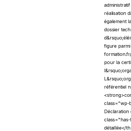
administrati
réalisation 
également la
dossier tec
d&rsquo;élé
figure parmi
formation.fr
pour la cert
l&rsquo;orga
L&rsquo;orga
référentiel 
<strong>cond
class="wp-b
Déclaration
class="has-
détaillée</