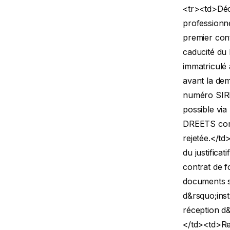
<tr><td>Déc
professionne
premier cont
caducité du 
immatriculé
avant la de
numéro SIR
possible via
DREETS comp
rejetée.</td
du justifica
contrat de f
documents so
d&rsquo;ins
réception d&
</td><td>Ret