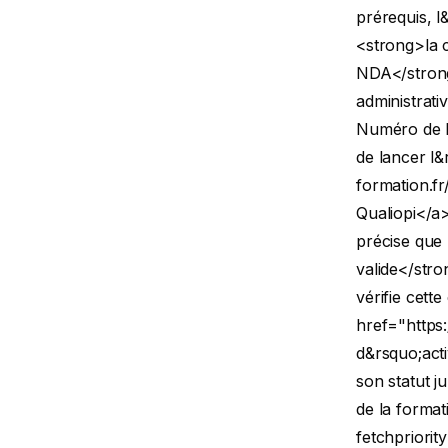
prérequis, l
<strong>la c
NDA</strong
administrati
Numéro de D
de lancer l&r
formation.fr
Qualiopi</a>
précise que
valide</stro
vérifie cett
href="https:
d&rsquo;acti
son statut j
de la forma
fetchpriori