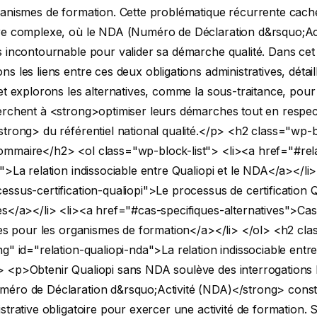
ganismes de formation. Cette problématique récurrente cache
re complexe, où le NDA (Numéro de Déclaration d&rsquo;Acti
 incontournable pour valider sa démarche qualité. Dans cet a
s les liens entre ces deux obligations administratives, détail
et explorons les alternatives, comme la sous-traitance, pou
erchent à <strong>optimiser leurs démarches tout en respec
trong> du référentiel national qualité.</p>
<h2 class="wp-b
ommaire</h2>
<ol class="wp-block-list"> <li><a href="#rel
">La relation indissociable entre Qualiopi et le NDA</a></li>
ssus-certification-qualiopi">Le processus de certification Q
es</a></li>
<li><a href="#cas-specifiques-alternatives">Cas
ves pour les organismes de formation</a></li> </ol>
<h2 cla
g" id="relation-qualiopi-nda">La relation indissociable entre
>
<p>Obtenir Qualiopi sans NDA soulève des interrogations l
éro de Déclaration d&rsquo;Activité (NDA)</strong> const
strative obligatoire pour exercer une activité de formation. 