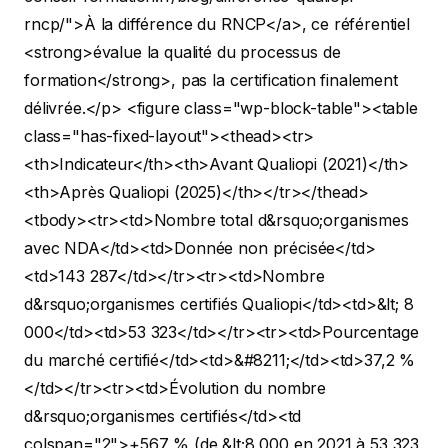
rncp/">À la différence du RNCP</a>, ce référentiel
<strong>évalue la qualité du processus de
formation</strong>, pas la certification finalement
délivrée.</p>
<figure class="wp-block-table"><table
class="has-fixed-layout"><thead><tr>
<th>Indicateur</th><th>Avant Qualiopi (2021)</th>
<th>Après Qualiopi (2025)</th></tr></thead>
<tbody><tr><td>Nombre total d&rsquo;organismes
avec NDA</td><td>Donnée non précisée</td>
<td>143 287</td></tr><tr><td>Nombre
d&rsquo;organismes certifiés Qualiopi</td><td>&lt; 8
000</td><td>53 323</td></tr><tr><td>Pourcentage
du marché certifié</td><td>&#8211;</td><td>37,2 %
</td></tr><tr><td>Évolution du nombre
d&rsquo;organismes certifiés</td><td
colspan="2">+567 % (de &lt;8 000 en 2021 à 53 323