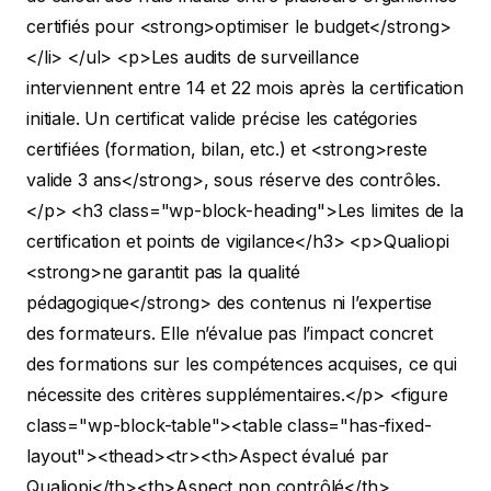
certifiés pour <strong>optimiser le budget</strong>
</li> </ul>
<p>Les audits de surveillance
interviennent entre 14 et 22 mois après la certification
initiale. Un certificat valide précise les catégories
certifiées (formation, bilan, etc.) et <strong>reste
valide 3 ans</strong>, sous réserve des contrôles.
</p>
<h3 class="wp-block-heading">Les limites de la
certification et points de vigilance</h3>
<p>Qualiopi
<strong>ne garantit pas la qualité
pédagogique</strong> des contenus ni l’expertise
des formateurs. Elle n’évalue pas l’impact concret
des formations sur les compétences acquises, ce qui
nécessite des critères supplémentaires.</p>
<figure
class="wp-block-table"><table class="has-fixed-
layout"><thead><tr><th>Aspect évalué par
Qualiopi</th><th>Aspect non contrôlé</th>