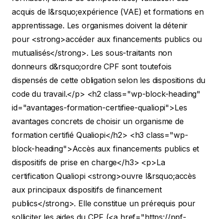
acquis de l&rsquo;expérience (VAE) et formations en
apprentissage. Les organismes doivent la détenir
pour <strong>accéder aux financements publics ou
mutualisés</strong>. Les sous-traitants non
donneurs d&rsquo;ordre CPF sont toutefois
dispensés de cette obligation selon les dispositions du
code du travail.</p>
<h2 class="wp-block-heading"
id="avantages-formation-certifiee-qualiopi">Les
avantages concrets de choisir un organisme de
formation certifié Qualiopi</h2>
<h3 class="wp-
block-heading">Accès aux financements publics et
dispositifs de prise en charge</h3>
<p>La
certification Qualiopi <strong>ouvre l&rsquo;accès
aux principaux dispositifs de financement
publics</strong>. Elle constitue un prérequis pour
solliciter les aides du CPF (<a href="https://ppf-