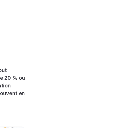
out
de 20 % ou
ation
souvent en