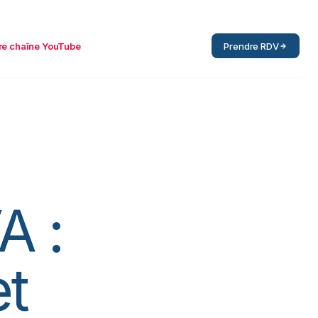
re chaîne YouTube
Prendre RDV
A :
et