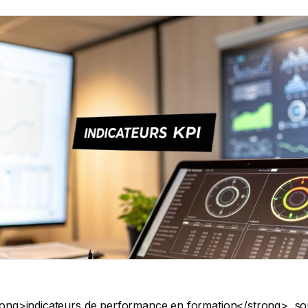
anisme de formation ou une entreprise qui forme ses collaborateurs.</p> <h3>Dépasser la simple satisfaction</h3> <p>Pendant longtemps, le questionnaire de satisfaction distribué en fin de session a été la norme. Savoir si les participants ont apprécié le café est une chose, mais cela ne raconte qu&#039;une toute petite partie de l&#039;histoire. Une formation jugée &quot;agréable&quot; n&#039;est pas forcément une formation efficace.</p> <p>Les <strong>indicateurs de performance formation</strong> modernes vont bien au-delà :</p> <ul> <li><strong>Quantifier l&#039;apprentissage réel</strong> : les participants ont-ils vraiment assimilé les compétences prévues ?</li> <li><strong>Observer le transfert sur le terrain</strong> : les nouvelles connaissances sont-elles concrètement appliquées au poste de travail ?</li> <li><strong>Calculer le retour sur investissement (ROI)</strong> : quel est l&#039;impact mesurable sur la productivité, la qualité ou les résultats de l&#039;entreprise ?</li> </ul> <p>Avec ces données, la formation n&#039;est plus perçue comme un simple centre de coût, mais comme un investissement stratégique qui génère une valeur quantifiable. Pour aller plus loin, il peut être intéressant de comparer avec <a href="https://www.scraap.ai/fr/blog/indicateurs-de-performance-commerciale">les indicateurs de performance commerciale (KPI)</a>.</p> <h3>La formation comme levier de performance</h3> <p>L&#039;objectif final est simple : prouver que le développement des compétences contribue directement aux objectifs de l&#039;entreprise. Un bon suivi permet de démontrer comment une formation à la gestion du temps a réduit les délais de livraison, ou comment un parcours pour les managers a amélioré l&#039;engagement des équipes.</p> <blockquote> <p>« La formation, c’est un investissement, sûrement pas une dépense. Nous devons être vus comme un service qui investit dans la compétence et qui contribue directement à la compétitivité de l’entreprise. » &#8211; Béatrice Quertain, Responsable Formation chez SCC France.</p> </blockquote> <p>Cette approche est au cœur de l&#039;ingénierie de formation moderne, où chaque action est conçue pour produire un effet mesurable. Si le sujet vous intéresse, vous pouvez approfondir les concepts d&#039;<a href="https://ppf-conseil-formation.fr/blog/ingenierie-pedagogique-et-ingenierie-de-formation/">ingénierie pédagogique et de l&#039;ingénierie de formation</a>. Définir et suivre les bons <strong>indicateurs de performance formation</strong> est donc le premier pas pour passer d&#039;une logique de moyens à une véritable culture du résultat.</p> <h2>Pourquoi est-il crucial de mesurer la performance de vos formations ?</h2> <p>Aller au-delà du questionnaire &quot;à chaud&quot; n&#039;est plus une option. C&#039;est une démarche indispensable pour prouver la valeur de votre travail. Grâce à des <strong>indicateurs de performance formation</strong> bien choisis, vous ne parlez plus de &quot;dépenses&quot;, mais &quot;d&#039;investissement&quot; dans les compétences. C&#039;est aussi la clé pour justifier vos budgets. Face à une direction financière, un simple &quot;les participants étaient contents&quot; pèse peu. En revanche, présenter un taux d&#039;application des nouvelles compétences de <strong>85 %</strong> ou une baisse de <strong>15 %</strong> des erreurs de production a un impact bien plus concret.</p> <h3>Aligner la formation sur les objectifs stratégiques de l&#039;entreprise</h3> <p>Mesurer la performance, c&#039;est s&#039;assurer que vos programmes sont connectés aux réalités de l&#039;entreprise. Si l&#039;objectif principal est d&#039;augmenter les ventes, il est logique d&#039;évaluer une formation commerciale sur l&#039;évolution du chiffre d&#039;affaires par vendeur, et pas seulement sur le taux de présence.</p> <p>Cette approche vous permet de parler le même langage que les décideurs. Vous montrez, chiffres à l&#039;appui, comment le développement des compétences participe directement à la croissance. C&#039;est le meilleur argument pour fidéliser vos clients : leur prouver le retour sur investissement (ROI) de chaque euro engagé.</p> <p><em>Exemple concret</em> : Un organisme de formation démontre qu&#039;après avoir formé les équipes d&#039;un client à un nouveau logiciel, le temps de traitement des dossiers a chuté de <strong>20 %</strong>. Cet <strong>indicateur de performance</strong> est infiniment plus puissant qu&#039;une note de satisfaction de 4,5/5.</p> <h3>Une exigence centrale de la certification Qualiopi</h3> <p>Avec <a href="https://travail-emploi.gouv.fr/formation-professionnelle/acteurs-cadre-et-qualite-de-la-formation-professionnelle/qualiopi">Qualiopi</a>, la mesure de la performance est une obligation. L&#039;indicateur 32, par exemple, vous demande explicitement de suivre &quot;l&#039;insertion professionnelle des publics formés&quot;.</p> <blockquote> <p>La certification Qualiopi repose sur une culture de la preuve. Vos indicateurs de performance ne sont pas que des outils de pilotage. Ce sont les preuves concrètes que vous présenterez à l&#039;auditeur pour démontrer votre engagement dans une démarche d&#039;amélioration continue.</p> </blockquote> <p>Sans données chiffrées, il est très difficile de prouver que vous analysez vos résultats et ajustez vos formations en conséquence. Les <strong>indicateurs de performance formation</strong> sont donc vitaux pour obtenir et conserver votre certification.</p> <h3>S&#039;adapter aux besoins du marché pour rester pertinent</h3> <p>Un suivi régulier vous offre un tableau de bord précis sur l&#039;adéquation de votre offre avec les attentes du terrain. Le Baromètre de la formation professionnelle 2025 révèle que si <strong>47 %</strong> des actifs veulent se former, <strong>20 %</strong> des réticents estiment que l&#039;offre est inadaptée. C&#039;est un décalage énorme. Pour approfondir, consultez <a href="https://www.talenco.com/nos-publications/barometre-formation-professionnelle-tendances-pratiques-2025/">l&#039;étude complète sur les pratiques de formation 2025</a>.</p> <p>En analysant des indicateurs comme le taux de conversion de vos devis ou les motifs d&#039;abandon, vous repérez rapidement ce qui fonctionne et ce qui ne fonctionne pas. C&#039;est grâce à ces données que les organismes les plus agiles ajustent leurs formats et contenus pour coller aux besoins réels du marché.</p> <h2>Les 4 niveaux d&#039;indicateurs de performance à suivre (modèle Kirkpatrick)</h2> <p>Pour éviter de se noyer dans les chiffres, il faut une méthode. La plus connue et efficace est le modèle de Kirkpatrick, qui répartit les <strong>indicateurs de performance formation</strong> en quatre niveaux. Chaque niveau répond à une question précise, offrant une vision complète de l&#039;efficacité de vos actions.</p> <p>L&#039;idée est de progresser étape par étape, de la réaction immédiate des participants jusqu&#039;à l&#039;impact sur les résultats de l&#039;entreprise.</p> <p><figure class="wp-block-image size-large"><img decoding="async" data-src="https://cdn.outrank.so/31b67d64-534a-440c-8417-058be47e7193/a145eb4d-2b66-4c8c-8e6d-cc5c6f82278f/training-performance-indicators-training-roi.jpg" alt="Infographie expliquant pourquoi mesurer la formation, incluant la preuve du ROI, la justification des budgets, l&#039;alignement des objectifs et Qualiopi." src="data:image/gif;base64,R0lGODlhAQABAAAAACH5BAEKAAEALAAAAAABAAEAAAICTAEAOw==" class="lazyload" /></figure> </p> <p>Suivre ses <strong>indicateurs de performance</strong> n&#039;est donc pas une simple formalité administrative. C&#039;est un levier stratégique qui positionne la formation comme un moteur de croissance.</p> <h3