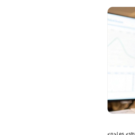
<p>Les <strong>indicateurs de performance en formation</strong>, souvent appelés KPI (Key Performance Indicators), sont bien plus que de simples chiffres. Ce sont des outils essentiels qui vous permettent de mesurer l&#039;efficacité et l&#039;impact réel de vos programmes de formation. Voyez-les comme une boussole : ils sont indispensables pour prouver la valeur de vos actions, justifier les budgets alloués et, surtout, piloter une stratégie d&#039;amélioration continue qui a du sens.</p> <h2>Comprendre les indicateurs de performance formation</h2> <p>Imaginez un instant piloter un avion sans tableau de bord. Vous sentez que l&#039;avion avance, mais à quelle altitude ? À quelle vitesse ? Dans quelle direction ? Gérer un programme de formation sans <strong>indicateurs de performance</strong> revient exactement au même : vous lancez des actions, mais vous naviguez complètement à l&#039;aveugle.</p> <p><figure class="wp-block-image size-large"><img decoding="async" data-src="https://cdn.outrank.so/31b67d64-534a-440c-8417-058be47e7193/cb14d095-82d0-4944-891c-6280951b4a37/performance-indicators-training-flight-training.jpg" alt="Un jeune homme étudie des documents à côté d&#039;un simulateur de vol et d&#039;un écran, avec un tableau &quot;BOUSSOLE KPI&quot;." src="data:image/gif;base64,R0lGODlhAQABAAAAACH5BAEKAAEALAAAAAABAAEAAAICTAEAOw==" class="lazyload" /></figure> </p> <p>Les KPI sont précisément les instruments de mesure qui transforment vos intuitions en certitudes. Ils vous donnent des réponses claires à des questions fondamentales, que vous soyez un org