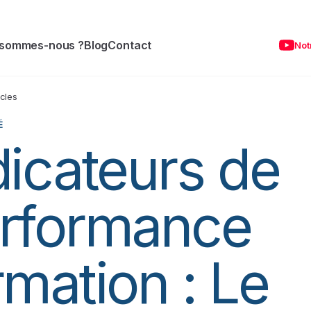
 sommes-nous ?
Blog
Contact
Not
icles
É
dicateurs de
rformance
rmation : Le