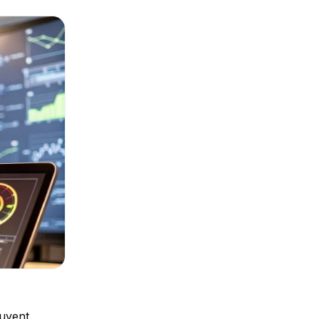
>Niveau 1 : La Réaction des participants</h3> <p>Ce premier niveau répond à une question simple : la formation a-t-elle plu ? C&#039;est le classique questionnaire de satisfaction &quot;à chaud&quot;, juste après la session. Bien que parfois jugé superficiel, il est essentiel pour évaluer l&#039;expérience apprenant. Un participant mécontent du formateur ou du rythme retiendra difficilement les informations.</p> <p><em>Exemples d&#039;indicateurs à ce niveau :</em></p> <ul> <li><strong>Taux de satisfaction global</strong> : La note moyenne donnée à la formation.</li> <li><strong>Net Promoter Score (NPS)</strong> : La probabilité qu&#039;un participant recommande la formation. Un score au-d