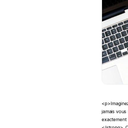
<p>Imaginez pouvoir vous former et acquérir de nouvelles compétences, sans jamais vous soucier des contraintes de lieu ou d&#039;horaires. C&#039;est exactement ce que propose la <strong>Formation Ouverte et à Distance (FOAD)</strong>. Oubliez l&#039;image d&#039;un simple cours en ligne. On parle ici d&#039;une véritable méthode d&#039;apprentissage, pensée pour s&#039;articuler parfaitement avec vos impératifs professionnels et personnels.</p> <h2>Plongeons dans l&#039;univers de la formation en FOAD</h2> <p>La FOAD est rapidement devenue une solution privilégiée pour des milliers de professionnels qui cherchent à évoluer. C&#039;est un peu comme un service de streaming pour votre carrière : vous choisissez ce que vous voulez apprendre, quand vous voulez, et vous avancez à votre propre rythme. Et le plus important, c&#039;est que vous n&#039;êtes jamais seul. Un accompagnement sur mesure est là pour vous aider à atteindre vos objectifs.</p> <p>Loin du cliché de l&#039;apprenant isolé face à son écran, la FOAD d&#039;aujourd&#039;hui est dynamique. Elle s&#039;appuie sur une interaction riche et un cadre pédagogique bien défini, garantissant non seulement une grande flexibilité, mais aussi la qualité et la reconnaissance des compétences que vous développez.</p> <h3>Pourquoi la formation en FOAD est-elle si populaire ?</h3> <p>Le monde du travail évolue très vite. Pour rester compétitif, se former en continu est devenu indispensable. C&#039;est là que la formation à distance tire son épingle du jeu. Elle répond directement à ce be