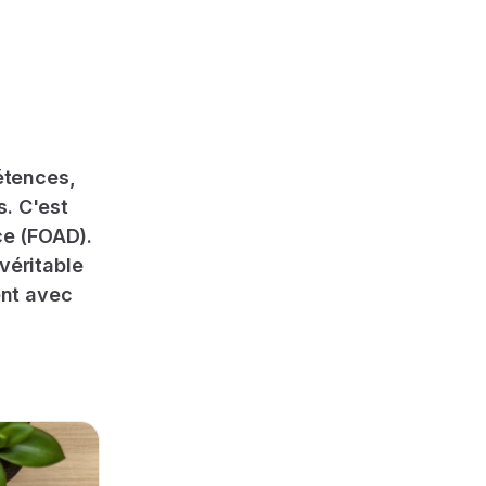
étences,
s. C'est
ce (FOAD).
véritable
ent avec