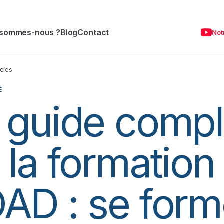
 sommes-nous ?
Blog
Contact
Not
icles
É
 guide compl
 la formation
AD : se form