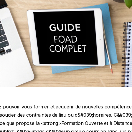
soin de souplesse. D&#039;ailleurs, les chiffres parlent d&#039;eux-mêmes : selon une étude de France Travail publiée en 2021, <strong>83 % des bénéficiaires</strong> jugent que le format à distance est parfaitement adapté à leur situation.</p> <p>Cette approche pédagogique s&#039;appuie sur des outils numériques qui démocratisent l&#039;accès au savoir tout en assurant un suivi sérieux des progrès. C&#039;est une excellente alternative à la formation en présentiel, qui impose souvent des contraintes de temps et de déplacements non négligeables.</p> <h3>Ce que vous allez découvrir dans ce guide sur la formation en FOAD</h3> <p>Pour vous aider à naviguer dans cet univers, nous avons conçu cet article comme une feuille de route. L&#039;idée est de vous donner toutes les clés pour comprendre et, surtout, réussir votre projet de <strong>formation en foad</strong>.</p> <p>Voici le programme :</p> <ul> <li><strong>Les avantages concrets</strong> : On verra comment la FOAD peut réellement changer votre quotidien et donner un coup de pouce à votre carrière.</li> <li><strong>Le cadre légal et les financements</strong> : Des explications claires sur la certification Qualiopi, votre CPF, et comment bien sécuriser votre parcours de formation.</li> <li><strong>Les différents formats qui existent</strong> : Pour que vous puissiez choisir le dispositif qui vous correspond le mieux.</li> <li><strong>Les clés du succès</strong> : Des conseils pratiques pour sélectionner le bon organisme et garder la motivation intacte jusqu&#039;au bout.</li> </ul> <p>Notre but est simple : déconstruire les idées reçues et vous équiper pour faire de votre formation une vraie réussite.</p> <h2>Décrypter la FOAD : bien plus que de la simple formation en ligne</h2> <p>Derrière l&#039;acronyme <strong>FOAD</strong> se cache une idée simple : la Formation Ouverte et à Distance. En clair, il s’agit de rendre la connaissance et les compétences accessibles à tous, où que vous soyez. Pour vraiment saisir ce qu&#039;est une <strong>formation en foad</strong>, il faut regarder ses deux piliers.</p> <p>D&#039;abord, le mot &quot;Ouverte&quot;. Pensez à une immense bibliothèque de savoirs dont les portes ne fermeraient jamais. La formation est accessible sans se soucier des barrières géographiques et, bien souvent, sans exiger de diplômes spécifiques. Que vous soyez à Paris, en déplacement à l&#039;étranger ou dans une zone rurale, l&#039;accès à la formation est le même pour tous.</p> <p><figure class="wp-block-image size-large"><img decoding="async" data-src="https://cdn.outrank.so/31b67d64-534a-440c-8417-058be47e7193/ecad15a8-d2fb-41c5-832a-36af561f19da.jpg" alt="Apprenant travaillant sur une tablette avec des ressources de formation en ligne" src="data:image/gif;base64,R0lGODlhAQABAAAAACH5BAEKAAEALAAAAAABAAEAAAICTAEAOw==" class="lazyload" /></figure> </p> <p>Ensuite, il y a le &quot;à Distance&quot;. C&#039;est là que la technologie fait son entrée. Fini la salle de classe classique, ici on apprend via des outils numériques : des plateformes dédiées (LMS), des vidéos, des quiz et des classes virtuelles pour échanger. C&#039;est cette dimension numérique qui offre une souplesse d&#039;organisation quasi totale.</p> <h3>Non, ce n&#039;est pas juste un cours en ligne</h3> <p>Beaucoup font l&#039;erreur de penser qu&#039;une FOAD est une série de vidéos à regarder seul. En réalité, une véritable formation à distance, pour être efficace, repose sur trois éléments clés. Sans eux, l&#039;expérience d&#039;apprentissage reste superficielle.</p> <p>Ces trois piliers travaillent ensemble pour créer un cadre à la fois structuré et motivant :</p> <ul> <li><strong>Des ressources pédagogiques accessibles</strong> : C&#039;est le contenu de votre formation. Vous avez un accès illimité à une panoplie de supports (cours écrits, vidéos tutorielles, exercices pratiques) pour avancer à votre rythme.</li> <li><strong>Une flexibilité totale</strong> : C&#039;est la grande promesse de la FOAD. C&#039;est vous qui pilotez votre emploi du temps, en fonction de vos impératifs professionnels et personnels.</li> <li><strong>Un accompagnement humain</strong> : Voilà ce qui change tout. Contrairement à un MOOC où l&#039;on est souvent livré à soi-même, une FOAD digne de ce nom intègre un suivi pédagogique, technique et surtout humain.</li> </ul> <blockquote> <p>Une formation à distance réussie est celle qui parvient à annuler la distance non pas physiquement, mais humainement. L&#039;accompagnement par un tuteur ou un formateur est le véritable moteur de la progression et de la motivation.</p> </blockquote> <h3>La différence concrète avec un MOOC</h3> <p>Pour que ce soit plus parlant, imaginons une commerciale qui veut apprendre l&#039;espagnol pour conquérir un nouveau marché. Grâce à la FOAD, elle peut suivre ses cours le soir depuis sa chambre d&#039;hôtel. Ou encore, un jeune parent en reconversion peut se plonger dans ses modules une fois les enfants couchés. Dans les deux cas, ils ne sont pas seuls face à leur écran.</p> <p>Ils bénéficient d&#039;un véritable suivi :</p> <ul> <li>Un <strong>tuteur pédagogique</strong> est là pour répondre à leurs questions sur le contenu des cours.</li> <li>Des <strong>classes virtuelles</strong> sont organisées pour échanger en direct avec le formateur et les autres participants.</li> <li>Un <strong>support technique</strong> intervient rapidement en cas de problème avec la plateforme.</li> </ul> <p>C&#039;est toute cette structure qui fait la différence entre une <strong>formation en foad</strong> et un MOOC (Massive Open Online Course). Le MOOC met à disposition des ressources, mais rarement un suivi personnalisé. La FOAD, elle, est un parcours encadré, conçu pour vous amener jusqu&#039;à une certification reconnue. Avant de vous lancer, vérifiez donc toujours que l&#039;organisme de formation propose un accompagnement solide et réactif. Si vous vous interrogez sur le financement, n&#039;hésitez pas à lire notre guide sur les <a href="https://ppf-conseil-formation.fr/blog/financement-pour-formation/">solutions de financement pour la formation</a>.</p> <h2>Les avantages de la formation en FOAD : bien plus qu&#039;une simple commodité</h2> <p>Se lancer dans une <strong>formation en FOAD</strong>, ce n&#039;est pas juste choisir la facilité. C&#039;est faire le choix d&#039;un parcours d&#039;apprentissage moderne, rempli d&#039;avantages concrets qui peuvent vraiment faire la différence dans une carrière, que l&#039;on soit déjà en poste, en pleine reconversion ou en recherche d&#039;emploi.</p> <p>On pense souvent à la possibilité d&#039;étudier depuis son canapé, mais les bénéfices vont bien plus loin. Ils touchent à l&#039;organisation personnelle, au budget, et même au développement de compétences très recherchées aujourd&#039;hui. Voyons ensemble comment cette approche peut concrètement vous aider.</p> <h3>La flexibilité : reprendre le contrôle de son agenda</h3> <p>L&#039;atout numéro un de la formation à distance, c&#039;est sans conteste la <strong>flexibilité</strong>. Fini le casse-tête des horaires fixes et des longs trajets quotidiens. C&#039;est vous qui pilotez votre emploi du temps, ce qui permet enfin de concilier sereinement vos ambitions professionnelles et vos contraintes personnelles.</p> <p>Cette souplesse est une véritable bouffée d&#039;oxygène pour beaucoup.</p> <ul> <li><strong>Si vous êtes salarié</strong>, vous pouvez monter en compétences sans mettre votre carrière sur pause ni devoir négocier des aménagements complexes avec votre employe