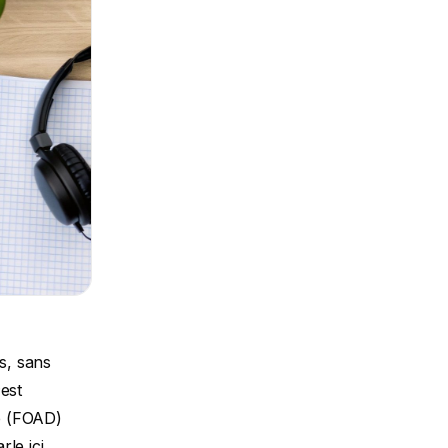
ur.</li> <li><strong>Si vous êtes parent</strong>, la formation trouve sa place naturellement dans votre quotidien, que ce soit pendant la sieste des enfants, le soir ou le week-end.</li> <li><strong>Si vous vous reconvertissez</strong>, c&#039;est le moyen idéal de vous former à un nouveau métier tout en gardant une activité à temps partiel pour assurer vos arrières financièrement.</li> </ul> <blockquote> <p>En bref, la FOAD ne vous oblige pas à chambouler toute votre vie. C&#039;est elle qui s&#039;adapte à vous. Vous progressez à votre rythme, en fonction de vos moments de concentration et de vos disponibilités.</p> </blockquote> <h3>Un impact économique non négligeable</h3> <p>Au-delà de l&#039;organisation, l&#039;aspect financier pèse lourd dans la balance. Opter pour une <strong>formation en FOAD</strong>, c&#039;est aussi faire le choix de la maî