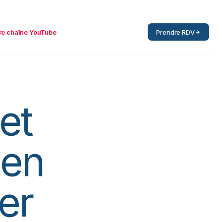
re chaîne YouTube
Prendre RDV
et
 en
er