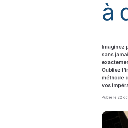
à 
Imaginez 
sans jamai
exactement
Oubliez l'
méthode d'
vos impéra
Publié le
22 oc