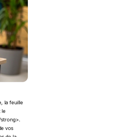
le</strong></td> <td align="left">Confirme que le volume d&#039;heures contractualisé a été respecté.</td> <td align="left">&quot;Durée totale : 14 heures&quot;</td> </tr> <tr> <td align="left"><strong>Nom de l&#039;organisme</strong></td> <td align="left">Identifie le prestataire responsable de l&#039;action de formation.</td> <td align="left">&quot;OF Conseil &amp; Formation SAS&quot;</td> </tr> <tr> <td align="left"><strong>Noms des stagiaires</strong></td> <td align="left">Liste les participants attendus pour cette session.</td> <td align="left">&quot;Liste des participants : M. Dupont, Mme Martin&#8230;&quot;</td> </tr> <tr> <td align="left"><strong>Signature des stagiaires</strong></td> <td align="left">Preuve irréfutable de la présence de chaque participant (par demi-journée).</td> <td align="left">Une signature manuscrite ou électronique certifiée.</td> </tr> <tr> <td align="left"><strong>Nom et signature du formateur</strong></td> <td align="left">Atteste que le formateur a bien animé la session et en assume la responsabilité.</td> <td align="left">Une signature manuscrite ou électronique certifiée.</td> </tr> </tbody> </table> <p>Ces éléments forment le squelette d&#039;une feuille de présenc