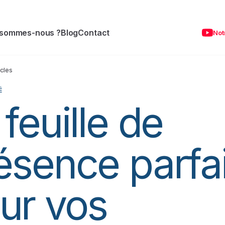
 sommes-nous ?
Blog
Contact
Not
icles
É
 feuille de
ésence parfa
ur vos