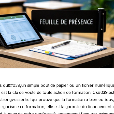
 vous exposez à un refus de prise en charge. Ce risque peut fragiliser l&#039;ensemble de votre modèle économique.</p> <h3>Une pratique qui ne date pas d&#039;hier</h3> <p>L&#039;idée de prouver la présence d&#039;individus à un endroit donné est loin d&#039;être nouvelle. En France, on peut y voir un lointain écho des premiers recensements de population. Dès <strong>1801</strong>, l&#039;administration cherchait déjà à répertorier les habitants, créant une sorte de &quot;feuille de présence&quot; géante à l&#039;échelle de chaque commune.</p> <h3>Bien plus qu&#039;une simple signature, un véritable outil de gestion</h3> <p>Concrètement, la feuille de présence remplit plusieurs missions capitales pour un organisme de formation :</p> <ul> <li><strong>Une preuve juridique solide</strong> : C&#039;est le document qui atteste de l&#039;assiduité de chaque participant. En cas de contrôle ou de litige, c&#039;est votre meilleure défense.</li> <li><strong>Le document star de l&#039;audit</strong> : Lors d&#039;un audit Qualiopi, l&#039;examinateur demandera à voir vos feuilles de présence. C&#039;est l&#039;un des premiers éléments qu&#039;il vérifiera pour s&#039;assurer de la réalité des prestations facturées.</li> <li><strong>Un instrument de suivi pédagogique</strong> : Elle vous aide à suivre le parcours de chaque apprenant au jour le jour. Une absence répétée ? C&#039;est un signal d&#039;alerte qui peut vous permettre d&#039;agir avant un éventuel décrochage.</li> </ul> <blockquote> <p>Qu&#039;elle soit sur papier ou dématérialisée, une gestion rigoureuse de la feuille de présence raconte l&#039;histoire et le sérieux de chaque formation. Elle sécurise votre activité et renforce la confiance de vos partenaires et de vos clients.</p> </blockquote> <p>Cette rigueur documentaire est d&#039;ailleurs le reflet du professionnalisme d&#039;une organisation dans son ensemble. Savoir gérer une feuille d&#039;émargement va de pair avec d&#039;autres compétences administratives, comme <a href="https://www.hurento.ma/note-de-frais-deplacement/">la maîtrise des notes de frais de déplacement</a>. Chaque document, du plus simple au plus complexe, compose la mosaïque de votre conformité et assure la pérennité de votre structure.</p> <h2>Déchiffrer les obligations légales de la feuille de présence</h2> <p><figure class="wp-block-image size-large"><img decoding="async" data-src="https://cdn.outrank.so/31b67d64-534a-440c-8417-058be47e7193/1438356c-6f68-4e5d-949c-136d99dc081d/attendance-sheet-legal-documents.jpg" alt="Main pointant des documents sur un bureau avec un ordinateur portable, affichant « OBLIGATIONS LÉGALES »." src="data:image/gif;base64,R0lGODlhAQABAAAAACH5BAEKAAEALAAAAAABAAEAAAICTAEAOw==" class="lazyload" /></figure> </p> <p>Plonger dans le jargon réglementaire peut vite donner le tournis, c&#039;est vrai. Pourtant, pour un organisme de formation, c&#039;est une étape absolument incontournable pour sécuriser son activité. La <strong>feuille de présence</strong> est bien plus qu&#039;un simple bout de papier : c&#039;est une pièce à conviction, une preuve juridique solide.</p> <p>Le Code du travail, via son <strong>article L6353-1</strong>, est très clair là-dessus. Tout organisme de formation doit pouvoir prouver que les actions de formation ont bien eu lieu. Dans ce contexte, la feuille d&#039;émargement est l&#039;outil le plus simple et le plus reconnu pour attester de la présence effective des stagiaires.</p> <p>Imaginez un contrôle ou un désaccord avec un financeur. C&#039;est ce document qui fera foi et qui justifiera le paiement de vos prestations. Sans une traçabilité impeccable, vous vous exposez à un refus de prise en charge par un OPCO, avec des conséquences financières qui peuvent être désastreuses.</p> <h3>L&#039;impact de Qualiopi sur la gestion de la présence</h3> <p>Avec l&#039;arrivée de la certification <strong>Qualiopi</strong>, l&#039;exigence de traçabilité est montée d&#039;un cran. La norme demande des preuves tangibles à chaque étape du parcours, et la feuille de présence se retrouve au cœur de ce dispositif de preuve.</p> <p>Plusieurs indicateurs du Référentiel National Qualité (RNQ) s&#039;appuient directement sur la justification de la présence des apprenants. Une gestion au cordeau de vos feuilles d&#039;émargement est donc devenue une condition sine qua non pour passer les audits avec succès.</p> <blockquote> <p>Pour un auditeur Qualiopi, une feuille de présence bien tenue est le premier signe d&#039;un processus maîtrisé et d&#039;une prestation de qualité. C&#039;est le reflet de votre rigueur organisationnelle.</p> </blockquote> <p>Voici les indicateurs Qualiopi clés où la feuille de présence joue un rôle majeur :</p> <ul> <li><strong>Indicateur 11</strong> : Il porte sur l&#039;évaluation de l&#039;atteinte des objectifs. Prouver l&#039;assiduité du stagiaire, c&#039;est démontrer qu&#039;il a bien suivi le parcours pédagogique qui lui a permis d&#039;être évalué.</li> <li><strong>Indicateur 21</strong> : Cet indicateur s&#039;intéresse à la compétence des formateurs. En mentionnant le nom de l&#039;intervenant, la feuille de présence relie directement sa prestation à une action de formation concrète.</li> <li><strong>Indicateur 26</strong> : Il s&#039;assure de la bonne exécution des prestations. La traçabilité de la présence prouve que la formation s&#039;est déroulée comme prévu, sans accroc et en respectant le programme.</li> </ul> <p>Pour creuser le sujet, n&#039;hésitez pas à consulter notre guide complet sur les <a href="https://ppf-conseil-formation.fr/blog/certification-qualiopi-documents-requis/">documents requis pour la certification Qualiopi</a>. Vous y trouverez une vue d&#039;ensemble des preuves à préparer.</p> <h3>Les mentions obligatoires à ne jamais oublier</h3> <p>Pour qu&#039;une feuille de présence soit jugée recevable par un contrôleur ou un financeur, elle doit comporter une liste bien précise d&#039;informations. Un seul oubli peut la rendre caduque et invalider tout votre travail de justification.</p> <p>Chaque mention a un rôle spécifique : identifier la formation, les participants, le formateur et certifier que l&#039;action a bien eu lieu sur la période définie.</p> <p>Ce tableau synthétise les informations indispensables à faire figurer sur toute feuille de présence pour garantir sa conformité légale et Qualiopi.</p> <table> <thead> <tr> <th align="left">Synthèse des mentions obligatoires sur une feuille de présence</th> <th align="left"></th> <th align="left"></th> </tr> </thead> <tbody> <tr> <td align="left"><strong>Mention obligatoire</strong></td> <td align="left"><strong>Description et justification</strong></td> <td align="left"><strong>Exemple concret</strong></td> </tr> <tr> <td align="left"><strong>Intitulé de la formation</strong></td> <td align="left">Permet d&#039;identifier sans ambiguïté l&#039;action concernée.</td> <td align="left">&quot;Formation Excel &#8211; Niveau Avancé&quot;</td> </tr> <tr> <td align="left"><strong>Dates et horaires</strong></td> <td align="left">Prouve le déroulement de la session sur des créneaux précis (matin/après-midi).</td> <td align="left">&quot;14/10/2024 &#8211; 9h00-12h30 et 14h00-17h30&quot;</td> </tr> <tr> <td align="left"><strong>Durée tota