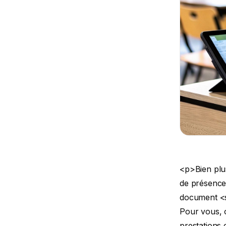
<p>Bien plus qu&#039;un simple bout de papier ou un fichier numérique, la feuille de présence est la clé de voûte de toute action de formation. C&#039;est le document <strong>essentiel qui prouve que la formation a bien eu lieu</strong>. Pour vous, organisme de formation, elle est la garantie du financement de vos prestations et le gage de votre conformité, notamment face aux exigences de la certification Qualiopi.</p> <h2>Comprendre le rôle stratégique de la feuille de présence</h2> <p><figure class="wp-block-image size-large"><img decoding="async" data-src="https://cdn.outrank.so/31b67d64-534a-440c-8417-058be47e7193/c71b49a5-e55a-4f7b-bb55-2604de230fdf/attendance-sheet-workspace.jpg" alt="Bureau en bois avec cahier ouvert, stylo, ordinateur portable et panneau &#039;PREUVE de PRÉSENCE&#039;." src="data:image/gif;base64,R0lGODlhAQABAAAAACH5BAEKAAEALAAAAAABAAEAAAICTAEAOw==" class="lazyload" /></figure> </p> <p>Ne voyez jamais la feuille de présence comme une simple contrainte administrative. C&#039;est la pierre angulaire de votre crédibilité. Elle transforme une obligation réglementaire en un puissant outil de confiance, en prouvant de manière irréfutable que les stagiaires étaient bien là, participant activement aux sessions prévues.</p> <p>Pour les financeurs, qu&#039;il s&#039;agisse des OPCO (Opérateurs de Compétences) ou d&#039;autres organismes, ce document justifie chaque euro dépensé. Soyons clairs : sans une feuille d&#039;émargement en bonne et due forme, vous