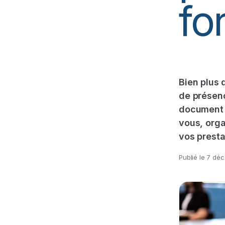
fo
Bien plus 
de présenc
document e
vous, orga
vos presta
Publié le
7 déc