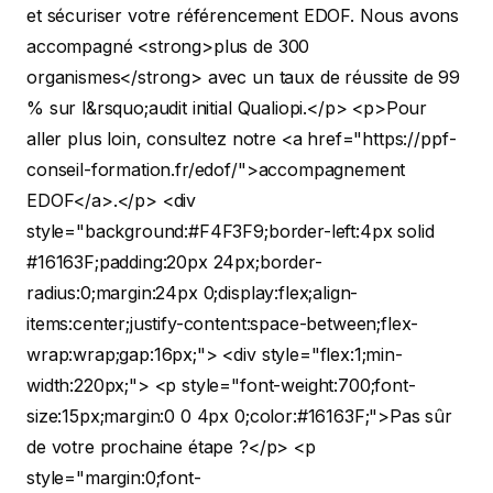
et sécuriser votre référencement EDOF. Nous avons
accompagné <strong>plus de 300
organismes</strong> avec un taux de réussite de 99
% sur l&rsquo;audit initial Qualiopi.</p>
<p>Pour
aller plus loin, consultez notre <a href="https://ppf-
conseil-formation.fr/edof/">accompagnement
EDOF</a>.</p>
<div
style="background:#F4F3F9;border-left:4px solid
#16163F;padding:20px 24px;border-
radius:0;margin:24px 0;display:flex;align-
items:center;justify-content:space-between;flex-
wrap:wrap;gap:16px;"> <div style="flex:1;min-
width:220px;"> <p style="font-weight:700;font-
size:15px;margin:0 0 4px 0;color:#16163F;">Pas sûr
de votre prochaine étape ?</p> <p
style="margin:0;font-