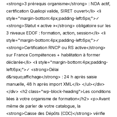
<strong>3 prérequis organisme</strong> : NDA actif,
certification Qualiopi valide, SIRET ouvert</li> <li
style="margin-bottom:4px;padding-left:6px;">✓
<strong>Statut « active »</strong> obligatoire sur les
3 niveaux EDOF : formation, action, session</li> <li
style="margin-bottom:4px;padding-left:6px;">✓
<strong>Certification RNCP ou RS active</strong>
sur France Compétences + habilitation à former
déclarée</li> <li style="margin-bottom:4px;padding-
left:6px;">✓ <strong>Délai
d&rsquo;affichage</strong> : 24 h après saisie
manuelle, 48 h après import XML</li> </ul></div>
</div>
<h2 class="wp-block-heading">Les conditions
liées à votre organisme de formation</h2>
<p>Avant
même de parler de votre catalogue, la
<strong>Caisse des Dépôts (CDC)</strong> vérifie