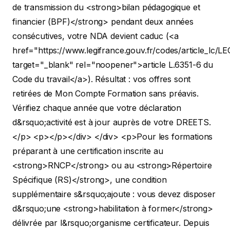
de transmission du <strong>bilan pédagogique et
financier (BPF)</strong> pendant deux années
consécutives, votre NDA devient caduc (<a
href="https://www.legifrance.gouv.fr/codes/article_lc
target="_blank" rel="noopener">article L.6351-6 du
Code du travail</a>). Résultat : vos offres sont
retirées de Mon Compte Formation sans préavis.
Vérifiez chaque année que votre déclaration
d&rsquo;activité est à jour auprès de votre DREETS.
</p> <p></p></div> </div>
<p>Pour les formations
préparant à une certification inscrite au
<strong>RNCP</strong> ou au <strong>Répertoire
Spécifique (RS)</strong>, une condition
supplémentaire s&rsquo;ajoute : vous devez disposer
d&rsquo;une <strong>habilitation à former</strong>
délivrée par l&rsquo;organisme certificateur. Depuis