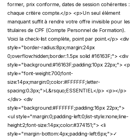
former, prix conforme, dates de session cohérentes :
chaque critère compte.</p>
<p>Un seul élément
manquant suffit à rendre votre offre invisible pour les
titulaires de CPF (Compte Personnel de Formation).
Voici la check-list complète, point par point.</p>
<div
style="border-radius:8px;margin:24px
0;overflow:hidden;border:1.5px solid #16163F;"> <div
style="background:#16163F;padding:10px 22px;"> <p
style="font-weight:700;font-
size:14px;margin:0;color:#FFFFFF;letter-
spacing:0.3px;">L&rsquo;ESSENTIEL</p> <p></p>
</div> <div
style="background:#FFFFFF;padding:16px 22px;">
<ul style="margin:0;padding-left:0;list-style:none;line-
height:2;font-size:14px;color:#374151;"> <li
style="margin-bottom:4px;padding-left:6px;">✓