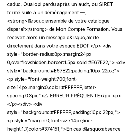
caduc, Qualiopi perdu après un audit, ou SIRET
fermé suite à un déménagement —,
<strong>l&rsquo;ensemble de votre catalogue
disparaît</strong> de Mon Compte Formation. Vous
recevez alors un message d&rsquo;alerte
directement dans votre espace EDOF.</p>
<div
style="border-radius:8px;margin:24px
0;overflow:hidden;border:1.5px solid #E67E22;"> <div
style="background:#E67E22;padding:10px 22px;">
<p style="font-weight:700;font-
size:14px;margin:0;color:#FFFFFF;letter-
spacing:0.3px;">⚠️ ERREUR FRÉQUENTE</p> <p>
</p></div> <div
style="background:#FFFFFF;padding:16px 22px;">
<p style="margin:0;font-size:14px;line-
height:1.7;color:#374151;">En cas d&rsquo;absence