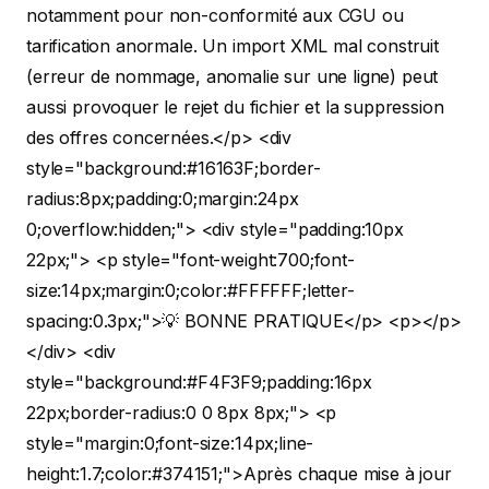
notamment pour non-conformité aux CGU ou
tarification anormale. Un import XML mal construit
(erreur de nommage, anomalie sur une ligne) peut
aussi provoquer le rejet du fichier et la suppression
des offres concernées.</p>
<div
style="background:#16163F;border-
radius:8px;padding:0;margin:24px
0;overflow:hidden;"> <div style="padding:10px
22px;"> <p style="font-weight:700;font-
size:14px;margin:0;color:#FFFFFF;letter-
spacing:0.3px;">💡 BONNE PRATIQUE</p> <p></p>
</div> <div
style="background:#F4F3F9;padding:16px
22px;border-radius:0 0 8px 8px;"> <p
style="margin:0;font-size:14px;line-
height:1.7;color:#374151;">Après chaque mise à jour