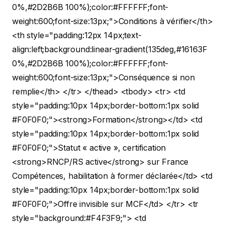
0%,#2D2B6B 100%);color:#FFFFFF;font-
weight:600;font-size:13px;">Conditions à vérifier</th>
<th style="padding:12px 14px;text-
align:left;background:linear-gradient(135deg,#16163F
0%,#2D2B6B 100%);color:#FFFFFF;font-
weight:600;font-size:13px;">Conséquence si non
remplie</th> </tr> </thead> <tbody> <tr> <td
style="padding:10px 14px;border-bottom:1px solid
#F0F0F0;"><strong>Formation</strong></td> <td
style="padding:10px 14px;border-bottom:1px solid
#F0F0F0;">Statut « active », certification
<strong>RNCP/RS active</strong> sur France
Compétences, habilitation à former déclarée</td> <td
style="padding:10px 14px;border-bottom:1px solid
#F0F0F0;">Offre invisible sur MCF</td> </tr> <tr
style="background:#F4F3F9;"> <td