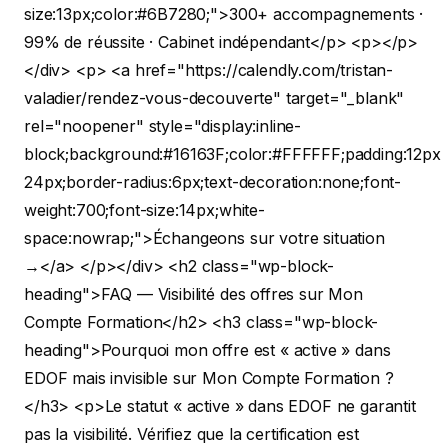
size:13px;color:#6B7280;">300+ accompagnements ·
99% de réussite · Cabinet indépendant</p> <p></p>
</div> <p> <a href="https://calendly.com/tristan-
valadier/rendez-vous-decouverte" target="_blank"
rel="noopener" style="display:inline-
block;background:#16163F;color:#FFFFFF;padding:12px
24px;border-radius:6px;text-decoration:none;font-
weight:700;font-size:14px;white-
space:nowrap;">Échangeons sur votre situation
→</a> </p></div>
<h2 class="wp-block-
heading">FAQ — Visibilité des offres sur Mon
Compte Formation</h2>
<h3 class="wp-block-
heading">Pourquoi mon offre est « active » dans
EDOF mais invisible sur Mon Compte Formation ?
</h3>
<p>Le statut « active » dans EDOF ne garantit
pas la visibilité. Vérifiez que la certification est