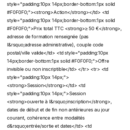
style="padding:10px 14px;border-bottom:1px solid
#F0F0F0;"><strong>Action</strong></td> <td
style="padding:10px 14px;border-bottom:1px solid
#F0F0F0;">Prix total TTC <strong>≥ 50 €</strong>,
adresse de formation renseignée (pas
l&rsquo;adresse administrative), couple code
postal/ville valide</td> <td style="padding:10px
14px;border-bottom:1px solid #F0F0F0;">Offre
invisible ou non inscriptible</td> </tr> <tr> <td
style="padding:10px 14px;">
<strong>Session</strong></td> <td
style="padding:10px 14px;">Session
<strong>ouverte à l&rsquo;inscription</strong>,
dates de début et de fin non antérieures au jour
courant, cohérence entre modalités
d&rsquo;entrée/sortie et dates</td> <td