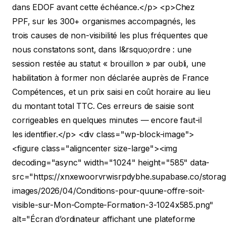
dans EDOF avant cette échéance.</p>
<p>Chez
PPF, sur les 300+ organismes accompagnés, les
trois causes de non-visibilité les plus fréquentes que
nous constatons sont, dans l&rsquo;ordre : une
session restée au statut « brouillon » par oubli, une
habilitation à former non déclarée auprès de France
Compétences, et un prix saisi en coût horaire au lieu
du montant total TTC. Ces erreurs de saisie sont
corrigeables en quelques minutes — encore faut-il
les identifier.</p>
<div class="wp-block-image">
<figure class="aligncenter size-large"><img
decoding="async" width="1024" height="585" data-
src="https://xnxewoorvrwisrpdybhe.supabase.co/storage
images/2026/04/Conditions-pour-quune-offre-soit-
visible-sur-Mon-Compte-Formation-3-1024x585.png"
alt="Écran d’ordinateur affichant une plateforme