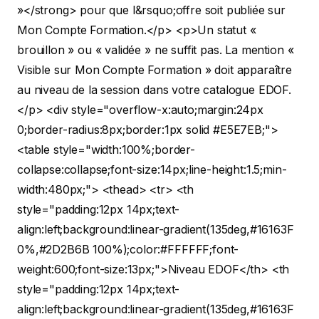
»</strong> pour que l&rsquo;offre soit publiée sur
Mon Compte Formation.</p>
<p>Un statut «
brouillon » ou « validée » ne suffit pas. La mention «
Visible sur Mon Compte Formation » doit apparaître
au niveau de la session dans votre catalogue EDOF.
</p>
<div style="overflow-x:auto;margin:24px
0;border-radius:8px;border:1px solid #E5E7EB;">
<table style="width:100%;border-
collapse:collapse;font-size:14px;line-height:1.5;min-
width:480px;"> <thead> <tr> <th
style="padding:12px 14px;text-
align:left;background:linear-gradient(135deg,#16163F
0%,#2D2B6B 100%);color:#FFFFFF;font-
weight:600;font-size:13px;">Niveau EDOF</th> <th
style="padding:12px 14px;text-
align:left;background:linear-gradient(135deg,#16163F