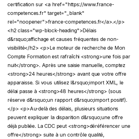
certification sur <a href="https://www.france-
competences.fr" target="_blank"
rel="noopener">france-competences.fr</a>.</p>
<h2 class="wp-block-heading">Délais
d&rsquo;affichage et causes fréquentes de non-
visibilité</h2>
<p>Le moteur de recherche de Mon
Compte Formation est rafraîchi <strong>une fois par
nuit</strong>. Après une saisie manuelle, comptez
<strong>24 heures</strong> avant que votre offre
apparaisse. Si vous utilisez l&rsquo;import XML, le
délai passe à <strong>48 heures</strong> (sous
réserve d&rsquo;un rapport d&rsquo;import positif).
</p>
<p>Au-delà des délais, plusieurs situations
peuvent expliquer la disparition d&rsquo;une offre
déjà publiée. La CDC peut <strong>déréférencer une
offre</strong> suite à un contrôle qualité,