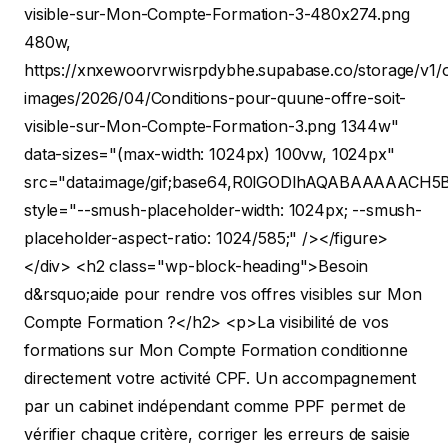
visible-sur-Mon-Compte-Formation-3-480x274.png
480w,
https://xnxewoorvrwisrpdybhe.supabase.co/storage/v1/o
images/2026/04/Conditions-pour-quune-offre-soit-
visible-sur-Mon-Compte-Formation-3.png 1344w"
data-sizes="(max-width: 1024px) 100vw, 1024px"
src="data:image/gif;base64,R0lGODlhAQABAAAA
style="--smush-placeholder-width: 1024px; --smush-
placeholder-aspect-ratio: 1024/585;" /></figure>
</div>
<h2 class="wp-block-heading">Besoin
d&rsquo;aide pour rendre vos offres visibles sur Mon
Compte Formation ?</h2>
<p>La visibilité de vos
formations sur Mon Compte Formation conditionne
directement votre activité CPF. Un accompagnement
par un cabinet indépendant comme PPF permet de
vérifier chaque critère, corriger les erreurs de saisie