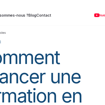
 sommes-nous ?
Blog
Contact
Not
icles
É
omment
nancer une
rmation en