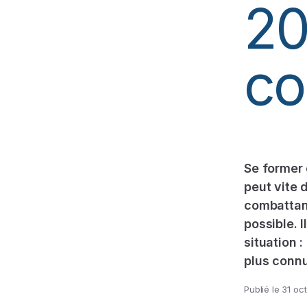
20
co
Se former 
peut vite 
combattant
possible. 
situation 
plus conn
Publié le
31 oc