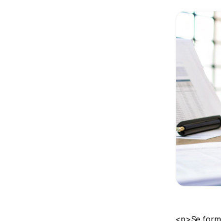
<p>Se former est essentiel pour évoluer, mais la question du financement peut vite devenir un casse-tête. Pourtant, loin d&#039;être un parcours du combattant, trouver <strong>comment financer une formation</strong> est tout à fait possible. Il existe une multitude de dispositifs pensés pour chaque situation : salarié, demandeur d&#039;emploi ou indépendant. Les pistes les plus connues sont bien sûr le <strong>Compte Personnel de Formation (CPF)</strong>, les aides de <strong>France Travail</strong> (anciennement Pôle Emploi), et les fonds gérés par les <strong>Opérateurs de Compétences (OPCO)</strong>.</p> <h2>Comment financer une formation ? Les options sur la table</h2> <p>Se lancer dans une formation, c&#039;est un vrai tournant pour une carrière. Mais soyons honnêtes, la complexité des aides financières peut en décourager plus d&#039;un. L&#039;idée ici est de vous guider pas à pas, de démystifier tout ça et de vous montrer qu&#039;il y a des solutions concrètes, quel que soit votre statut.</p> <p>Il faut savoir que l&#039;État et les partenaires sociaux mettent le paquet sur le développement des compétences. Pour vous donner une idée, la dépense nationale pour la formation professionnelle et l&#039;apprentissage a grimpé à <strong>32,2 milliards d’euros en 2021</strong> selon la DARES. C&#039;est un signal fort qui montre que les projets comme le vôtre sont encouragés. Pour creuser le sujet, n&#039;hésitez pas à consulter notre guide complet sur les <