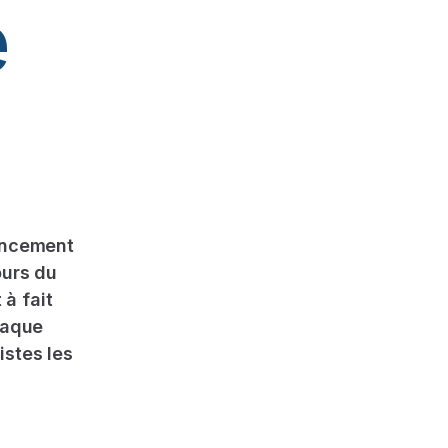
e
nancement
ours du
à fait
haque
istes les