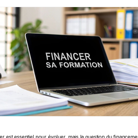
a href="https://ppf-conseil-formation.fr/blog/financement-pour-formation/">financements pour formation</a>.</p> <h3>À chaque profil, sa solution de financement de formation</h3> <p>Le secret, c&#039;est d&#039;abord de bien identifier votre situation professionnelle. C&#039;est ce qui vous dirigera vers le bon interlocuteur et la bonne aide.</p> <ul> <li> <p><strong>Vous êtes salarié ?</strong> Le CPF est évidemment la première porte à pousser. Mais ne vous arrêtez pas là ! Le plan de développement des compétences de votre entreprise ou les fonds de votre OPCO sont des leviers souvent sous-estimés et pourtant très puissants.</p> </li> <li> <p><strong>Vous êtes demandeur d&#039;emploi ?</strong> Votre conseiller France Travail est votre meilleur allié. Il pourra vous orienter vers des dispositifs comme l&#039;Aide Individuelle à la Formation (AIF), parfaite pour compléter un CPF un peu juste.</p> </li> <li> <p><strong>Vous êtes indépendant ?</strong> Tournez-vous vers les Fonds d&#039;Assurance Formation (FAF). Ce sont eux qui gèrent les cotisations dédiées à la formation des travailleurs non-salariés.</p> </li> </ul> <p>Pour y voir plus clair, cette infographie résume bien les différentes pistes à explorer selon votre profil.</p> <p><figure class="wp-block-image size-large"><img decoding="async" data-src="https://cdn.outrank.so/31b67d64-534a-440c-8417-058be47e7193/fe379227-421b-413a-a4f9-542ac96a3fba.jpg" alt="Infographic about comment financer une formation" src="data:image/gif;base64,R0lGODlhAQABAAAAACH5BAEKAAEALAAAAAABAAEAAAICTAEAOw==" class="lazyload" /></figure> </p> <p>Ce schéma simplifie vraiment la démarche : que vous soyez salarié, à la recherche d&#039;un emploi ou à votre compte, un parcours de financement est balisé pour vous.</p> <h3>Qui sont les acteurs incontournables du financement ?</h3> <p>Pour naviguer dans cet univers, il faut connaître les acteurs clés. Le site <strong>Mon Compte Formation</strong> est le point de départ incontournable pour utiliser votre CPF. C&#039;est là que vous pouvez consulter vos droits et voir les formations éligibles, ce qui facilite énormément les premières recherches.</p> <p>Bien sûr, votre conseiller France Travail ou le service des ressources humaines de votre entreprise sont des contacts humains précieux pour vous accompagner. Ils connaissent les rouages et pourront vous donner des conseils personnalisés. Pour élargir votre vision sur les mécanismes financiers, il existe d&#039;excellentes <a href="https://logement-atypique.fr/ressources/finance">ressources en finance</a> qui peuvent vous éclairer.</p> <h2>Le CPF, votre cagnotte personnelle pour financer une formation rapidement</h2> <p><figure class="wp-block-image size-large"><img decoding="async" data-src="https://cdn.outrank.so/31b67d64-534a-440c-8417-058be47e7193/7958195d-993f-4111-9231-cd6e4845e7af.jpg" alt="Une personne souriante utilise son ordinateur portable pour consulter son solde CPF." src="data:image/gif;base64,R0lGODlhAQABAAAAACH5BAEKAAEALAAAAAABAAEAAAICTAEAOw==" class="lazyload" /></figure> </p> <p>Le Compte Personnel de Formation, le fameux CPF, est probablement le moyen le plus direct et personnel de <strong>financer une formation</strong>. Pensez-y comme une cagnotte que vous remplissez au fil de votre carrière, que vous soyez salarié, fonctionnaire ou indépendant. Son plus grand atout ? Votre autonomie. C&#039;est votre compte, votre argent, et vous l&#039;utilisez pour le projet qui vous tient à cœur, sans avoir à demander la permission à qui que ce soit.</p> <p>Cette liberté en fait le point de départ idéal pour tous ceux qui veulent monter en compétences ou même changer de vie professionnelle. Il suffit de se connecter sur la plateforme officielle pour voir de combien on dispose et commencer à explorer les milliers de formations disponibles.</p> <h3>Comment utiliser concrètement votre CPF pour financer votre projet</h3> <p>Tout se passe sur le site officiel et sécurisé <code>Mon Compte Formation</code>. La première chose à faire est de vous connecter à votre espace personnel. C’est là que vous découvrirez le montant en euros accumulé au fil de vos années de travail. Le solde est crédité automatiquement chaque année, vous n&#039;avez rien à faire.</p> <p>Une fois connecté, vous avez accès à un moteur de recherche pour dénicher la formation parfaite. Filtrez par domaine, par format (en salle ou à distance) ou par zone géographique. C&#039;est à ce moment précis que votre projet commence à prendre vie.</p> <blockquote> <p><strong>Exemple concret :</strong><br />Prenons le cas de Marc, commercial, qui rêve d&#039;un poste à l&#039;international mais doit pour cela perfectionner son anglais des affaires. Il se connecte sur son CPF et voit qu&#039;il dispose de <strong>2 100 €</strong>. Il lance une recherche pour &quot;anglais des affaires&quot; et trouve une formation certifiante en ligne à <strong>1 800 €</strong>. En quelques clics, il peut s&#039;inscrire et valider son projet en utilisant son solde, sans sortir sa carte bancaire.</p> </blockquote> <h3>Choisir la bonne formation, la clé du succès</h3> <p>Le catalogue CPF est immense. C&#039;est une chance, mais on peut vite s&#039;y perdre. Pour ne pas vous tromper, visez absolument des formations <strong>certifiantes et qualifiantes</strong>. Une formation n&#039;est éligible au CPF que si elle débouche sur une certification reconnue, inscrite soit au Répertoire National des Certifications Professionnelles (RNCP), soit au Répertoire Spécifique.</p> <p>C’est un gage de qualité et l&#039;assurance que votre nouvelle compétence sera reconnue sur le marché du travail. Pour être certain, vérifiez aussi que l&#039;organisme de formation possède la certification Qualiopi. Pour mieux comprendre ce point crucial, je vous invite à lire notre article sur le lien entre <a href="https://ppf-conseil-formation.fr/blog/qualiopi-et-cpf/">Qualiopi et le financement CPF</a>.</p> <h3>Que faire si le solde CPF ne suffit pas ?</h3> <p>Pas de panique si la formation de vos rêves coûte plus cher que votre cagnotte. Ce n&#039;est pas un obstacle insurmontable, loin de là. Il existe des solutions pour obtenir un <strong>abondement</strong>, c’est-à-dire un financement complémentaire :</p> <ul> <li><strong>L&#039;aide de votre employeur :</strong> Si la formation sert aussi les intérêts de l&#039;entreprise, votre employeur peut tout à fait décider de compléter la somme manquante. C&#039;est une discussion à avoir, en mettant en avant les bénéfices pour votre poste et pour l&#039;équipe.</li> <li><strong>L&#039;aide de France Travail :</strong> Si vous êtes demandeur d&#039;emploi, votre conseiller peut valider un abondement de France Travail si la formation est cohérente avec votre projet de retour à l&#039;emploi. Préparez bien votre dossier pour le convaincre !</li> <li><strong>Les aides de votre région ou de votre branche :</strong> Certaines régions et secteurs professionnels proposent des financements spécifiques pour compléter les droits CPF dans des domaines stratégiques.</li> </ul> <p>Ces coups de pouce financiers peuvent vraiment faire la différence et vous ouvrir les portes de formations plus ambitieuses.</p> <h3>Attentio