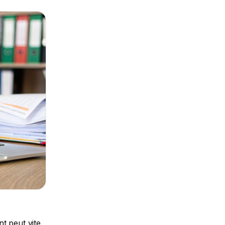
n aux arnaques, un piège à éviter absolument</h3> <p>Le succès du CPF a malheureusement attiré son lot d&#039;escrocs. Méfiez-vous comme de la peste des appels, SMS ou e-mails qui vous promettent monts et merveilles ou qui vous pressent de donner vos informations personnelles.</p> <blockquote> <p><strong>Conseil pratique :</strong> Ne communiquez <strong>jamais</strong> vos identifiants (numéro de sécurité sociale et mot de passe) à qui que ce soit. C&#039;est vous, et vous seul, qui devez faire la démarche sur le site officiel.</p> </blockquote> <p>Pour vous donner une idée de l&#039;ampleur du dispositif, en 2022, <strong>4,53 millions de dossiers</strong> ont été validés via le CPF. Fait marquant, <strong>52 %</strong> de ces formations étaient à distance, alors que ce chiffre n&#039;était que de 6 % en 2019 (Source : Caisse des Dépôts). Une vraie bascule qui montre à quel point les habitudes d&#039;apprentissage ont changé.</p> <h2>Se tourner vers France Travail pour financer sa formation</h2> <p><figure class="wp-block-image size-large"><img decoding="async" data-src="https://cdn.outrank.so/31b67d64-534a-440c-8417-058be47e7193/4d4b7851-043c-4297-8b73-6ad7609df60e.jpg" alt="Un conseiller de France Travail discute avec un demandeur d&#039;emploi dans un bureau lumineux et moderne