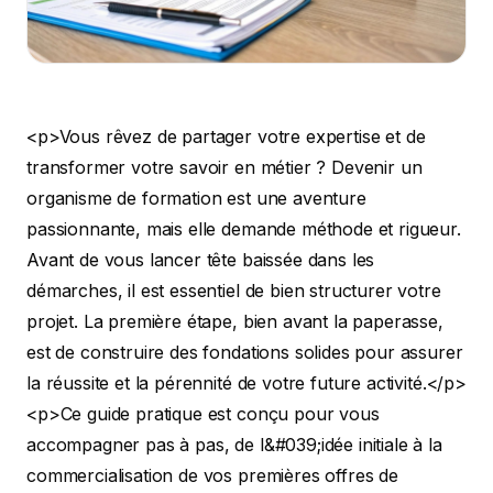
<p>Vous rêvez de partager votre expertise et de transformer votre savoir en métier ? Devenir un organisme de formation est une aventure passionnante, mais elle demande méthode et rigueur. Avant de vous lancer tête baissée dans les démarches, il est essentiel de bien structurer votre projet. La première étape, bien avant la paperasse, est de construire des fondations solides pour assurer la réussite et la pérennité de votre future activité.</p> <p>Ce guide pratique est conçu pour vous accompagner pas à pas, de l&#039;idée initiale à la commercialisation de vos premières offres de formation.</p> <h2>1. Comment poser les bases de votre organisme de formation ?</h2> <p>Se lancer dans la formation professionnelle est un véritable projet d&#039;entreprise. Pour transformer votre expertise en une offre qui trouve sa place sur le marché, une vision claire est indispensable. Cette phase de réflexion est cruciale : elle détermine la viabilité de votre projet et garantit que vous répondez à un besoin réel. C&#039;est le moment de vous poser les bonnes questions pour partir sur des bases saines.</p> <h3>Définir votre idée et trouver votre place sur le marché</h3> <p>Le marché de la formation est dynamique, mais aussi très concurrentiel. Pour vous démarquer, votre projet doit s&#039;appuyer sur une expertise pointue et une proposition de valeur claire. Demandez-vous sincèrement : qu&#039;est-ce qui me rend unique ?</p> <p>Voici quelques pistes pour vous guider :</p> <ul> <li><strong>Quelle est votre expertise unique ?</strong> Identifiez le domaine où votre valeur ajoutée est la plus forte.</li> <li><strong>Qui voulez-vous former ?</strong> Définissez votre client idéal : salariés en reconversion, jeunes diplômés, cadres d&#039;un secteur spécifique ? Plus votre cible est précise, plus votre message sera percutant.</li> <li><strong>Quel problème résolvez-vous ?</strong> Vos formations doivent apporter une solution concrète : une montée en compétences, l&#039;adaptation à un nouvel outil, la préparation à une certification, etc.</li> </ul> <p>Le secteur est dense : selon les données de 2022 de <a href="https://observatoire.akto.fr/statistique/organisme-de-formation/">l&#039;observatoire AKTO</a>, on dénombrait <strong>93 264 salariés</strong> dans les organismes de formation en France. Ces chiffres soulignent l&#039;importance de construire une offre qualitative pour trouver sa place.</p> <h3>Construire un projet pédagogique qui a de l&#039;impact</h3> <p>Une fois votre cible et votre valeur ajoutée définies, il est temps d&#039;esquisser votre projet pédagogique. Il ne s&#039;agit pas encore de créer les supports de cours, mais de définir la philosophie et les grands axes de votre approche.</p> <blockquote> <p>Considérez votre projet pédagogique comme l&#039;ADN de votre organisme. C&#039;est lui qui garantit la cohérence et l&#039;efficacité de vos formations.</p> </blockquote> <p>Cette étape est fondamentale. Vous devez réfléchir à <em>comment</em> vous allez transmettre les compétences et, surtout, comment vous allez vous assurer qu&#039;elles sont bien acquises. Ce travail préparatoire est essentiel pour la certification Qualiopi, qui évaluera la qualité de vos processus. Bien structurer votre projet dès le départ simplifiera considérablement la <a href="https://ppf-conseil-formation.fr/blog/gestion-administrative-formation/">gestion administrative de la formation</a> par la suite.</p> <h2>2. Quelles sont les démarches pour créer son organisme de formation ?</h2> <p>Votre projet est bien ficelé ? Il faut maintenant lui donner un cadre légal. Cette étape administrative peut sembler intimidante, mais elle est bien plus simple si on l&#039;aborde dans le bon ordre. L&#039;objectif est double : choisir la structure juridique adaptée et obtenir votre Numéro de Déclaration d&#039;Activité (NDA), le sésame pour opérer en toute légalité.</p> <p><figure class="wp-block-image size-large"><img decoding="async" data-src="https://cdn.outrank.so/31b67d64-534a-440c-8417-058be47e7193/98331915-16ae-4df4-9aa5-74d0c3ec1e83/how-to-become-a-training-organization-legal-documents.jpg" alt="Vue de dessus d&#039;un bureau avec un ordinateur portable, des documents ouverts et un stylo, illustrant &#039;STATUT ET DÉMARCHES&#039;." src="data:image/gif;base64,R0lGODlhAQABAAAAACH5BAEKAAEALAAAAAABAAEAAAICTAEAOw==" class="lazyload" /></figure> </p> <h3>Choisir le statut juridique de votre organisme de formation</h3> <p>C&#039;est la première brique à poser. Votre choix influencera votre fiscalité, votre protection sociale et la complexité de votre comptabilité. Il n&#039;y a pas de statut parfait, seulement celui qui est adapté à votre projet.</p> <ul> <li><strong>La micro-entreprise :</strong> Idéale pour démarrer. Simple à créer, elle offre des obligations comptables allégées. C&#039;est parfait pour tester votre concept sans vous noyer dans la paperasse. Attention, le chiffre d&#039;affaires est plafonné (<strong>77 700 €</strong> pour les prestations de services en 2024) et il n&#039;y a pas de séparation entre votre patrimoine professionnel et personnel.</li> <li><strong>La société (SASU ou EURL) :</strong> Si vous visez une croissance rapide ou prévoyez d&#039;embaucher, une société offre plus de structure. L&#039;avantage majeur est la protection de votre patrimoine personnel.</li> </ul> <blockquote> <p><strong>Notre conseil :</strong> Ne vous mettez pas la pression. Commencer en micro-entreprise et évoluer vers une société une fois l&#039;activité lancée est une stratégie courante et intelligente.</p> </blockquote> <h4>Comparatif des statuts juridiques pour un organisme de formation</h4> <table> <thead> <tr> <th align="left">Statut Juridique</th> <th align="left">Responsabilité</th> <th align="left">Régime social</th> <th align="left">Obligations comptables</th> <th align="left">Idéal pour&#8230;</th> </tr> </thead> <tbody> <tr> <td align="left"><strong>Micro-entreprise</strong></td> <td align="left">Illimitée</td> <td align="left">Travailleur non-salarié (TNS)</td> <td align="left">Simplifiées (livre des recettes)</td> <td align="left">Se lancer seul, tester une idée</td> </tr> <tr> <td align="left"><strong>SASU</strong></td> <td align="left">Limitée aux apports</td> <td align="left">Assimilé-salarié</td> <td align="left">Complète (bilan, compte de résultat)</td> <td align="left">Projets ambitieux, développement</td> </tr> <tr> <td align="left"><strong>EURL</strong></td> <td align="left">Limitée aux apports</td> <td align="left">Travailleur non-salarié (TNS)</td> <td align="left">Complète (allègements possibles)</td> <td align="left">Projets avec une croissance maîtrisée</td> </tr> <tr> <td align="left"><strong>Association loi 1901</strong></td> <td align="left">Limitée (sauf faute)</td> <td align="left">Bénévole ou salarié</td> <td align="left">Variable selon la taille</td> <td align="left">Projets à but non lucratif</td> </tr> </tbody> </table> <h3>Obtenir son Numéro de Déclaration d’Activité (NDA)</h3> <p>Une fois votre structure immatriculée, vous devez obtenir votre <strong>Numéro de Déclaration d&#039;Activité (NDA)</strong> pour être officiellement reconnu.</p> <p>Vous avez <strong>trois mois</strong> après la signature de votre premier contrat de formation pour faire cette demande auprès de la <strong>DREETS</strong> (Direction régionale de l’économie, de l’emploi, du travail et des solidarités). La démarche se fait en ligne.</p> <p>Pour que votre dossier soit accepté, préparez les pièces suivantes :</p> <ul> <li>Un justificatif d&#039;immatriculation (avis de situation SIREN)</li> <li>Un extrait de casier judiciaire (bulletin n°3) du dirigeant</li> <li>La copie de votre premier contrat de formation signé</li> <li>Le programme détaillé de cette formation (objectifs, contenu, durée, moyens, évaluation)</li> </ul> <p>L&#039;administration a <strong>30 jours</strong> pour vous répondre. Passé ce délai, le silence vaut acceptation : votre NDA est validé !</p> <h3>Connaître ses obligations légales et fiscales</h3> <p>Avoir son NDA implique des responsabilités. La plus importante est le <strong>Bilan Pédagogique et Financier (BPF)</strong>. Chaque année, avant le 31 mai, vous devez remplir ce document en ligne qui récapitule votre activité. Un oubli peut vous coûter votre NDA.</p> <p>Pensez aussi à la fiscalité. La formation professionnelle est soumise à la TVA, mais des exonérations sont possibles. Pour en savoir plus, consultez notre article dédié à <a href="https://ppf-conseil-formation.fr/blog/tva-organisme-de-formation/">la TVA applicable aux organismes de formation</a>. Enfin, gardez le site du ministère du Travail dans vos favoris pour suivre les évolutions réglementaires.</p> <p><figure class="wp-block-image size-large"><img decoding="async" data-src="https://cdn.outrank.so/31b67d64-534a-440c-8417-058be47e7193/98331915-16ae-4df4-9aa5-74d0c3ec1e83/how-to-become-a-training-organization-legal-documents.jpg" alt="Vue de dessus d&#039;un bureau avec un ordinateur portable, des documents ouverts et un stylo, illustrant &#039;STATUT ET DÉMARCHES&#039;." src="data:image/gif;base64,R0lGODlhAQABAAAAACH5BAEKAAEALAAAAAABAAEAAAICTAEAOw==" class="lazyload" /></figure> </p> <h2>3. Comment concevoir une offre de formation de qualité ?</h2> <p>Vous avez maintenant un cadre légal. Il est temps de construire vos formations. Il ne s&#039;agit pas juste de lister des thèmes, mais de bâtir une promesse : celle d&#039;une véritable montée en compétences pour vos futurs apprenants. C&#039;est l&#039;étape où l&#039;on transforme une expertise brute en un parcours pédagogique cohérent, engageant et efficace.</p> <p><figure class="wp-block-image size-large"><img decoding="async" data-src="https://cdn.outrank.so/31b67d64-534a-440c-8417-058be47e7193/36a2d87a-dc0c-49d6-832a-3ef217ef6c88/how-to-become-a-training-organization-process-flow.jpg" alt="Diagramme d&#039;étapes pour la création et l&#039;évaluation d&#039;une offre, incluant objectifs, contenu et éva