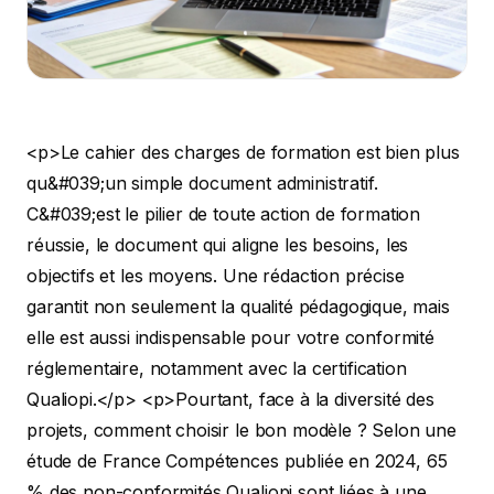
<p>Le cahier des charges de formation est bien plus qu&#039;un simple document administratif. C&#039;est le pilier de toute action de formation réussie, le document qui aligne les besoins, les objectifs et les moyens. Une rédaction précise garantit non seulement la qualité pédagogique, mais elle est aussi indispensable pour votre conformité réglementaire, notamment avec la certification Qualiopi.</p> <p>Pourtant, face à la diversité des projets, comment choisir le bon modèle ? Selon une étude de France Compétences publiée en 2024, 65 % des non-conformités Qualiopi sont liées à une inadéquation entre les objectifs définis et les moyens mis en œuvre. C&#039;est un problème directement adressé par un cahier des charges solide. Maîtriser sa rédaction est donc une compétence clé pour tout organisme de formation ou entreprise.</p> <p>Ce guide complet est conçu pour vous faire gagner du temps et de l&#039;efficacité. Nous allons décortiquer ensemble <strong>7 exemples de cahier des charges formation</strong>, chacun adapté à un contexte spécifique, du blended learning à l&#039;approche par compétences.</p> <p>Pour chaque <strong>cahier des charges formation exemple</strong>, vous trouverez :</p> <ul> <li>Un <strong>modèle téléchargeable</strong> prêt à l&#039;emploi.</li> <li>Une analyse point par point des clauses essentielles.</li> <li>Des conseils pratiques pour l&#039;adapter à vos propres besoins.</li> <li>Une checklist des points de vigilance pour une conformité Qualiopi sans faille.</li> </ul> <p>L&#039;objectif est de vous fournir des outils concrets et une méthode claire pour transformer ce document souvent perçu comme une contrainte en un véritable levier de performance pour vos projets de formation.</p> <h2>1. Cahier des Charges Formation Standard AFNOR : un exemple de conformité</h2> <p>Le cahier des charges formation standard AFNOR est la référence pour formaliser les actions de formation en France. Créé par l&#039;Association Française de Normalisation, ce modèle s&#039;appuie sur des normes reconnues pour garantir un cadre structuré et de qualité. Il est un outil indispensable pour les organismes visant la certification Qualiopi, car il intègre naturellement les exigences du Référentiel National Qualité (RNQ).</p> <p>En adoptant ce standard, vous définissez avec précision chaque aspect de votre prestation : contexte, objectifs pédagogiques, public cible, contenu détaillé, modalités de déroulement et critères d&#039;évaluation. Ce niveau de détail assure une communication transparente entre le commanditaire, l&#039;organisme de formation et les apprenants. C&#039;est un véritable gage de sérieux et de professionnalisme.</p> <p><figure class="wp-block-image size-large"><img decoding="async" data-src="https://cdn.outrank.so/31b67d64-534a-440c-8417-058be47e7193/5c344558-a000-4e3d-bb36-6b514bb52690/specification-training-example-afnor-compliance.jpg" alt="Une table de bureau avec un ordinateur portable, des documents, un stylo, une plante verte et une étiquette &#039;CONFORMITE AFNOR&#039;." src="data:image/gif;base64,R0lGODlhAQABAAAAACH5BAEKAAEALAAAAAABAAEAAAICTAEAOw==" class="lazyload" /></figure> </p> <h3>Analyse Stratégique et Exemples d&#039;Application</h3> <p>Le principal atout du modèle AFNOR est sa capacité à standardiser les processus tout en restant adaptable. Il ne s&#039;agit pas d&#039;un simple formulaire, mais d&#039;une méthode de travail qui aligne vos pratiques sur les standards nationaux.</p> <ul> <li> <p><strong>Exemple 1 : Le grand groupe industriel.</strong> Une entreprise du CAC 40 utilise un <strong>cahier des charges formation exemple</strong> basé sur le modèle AFNOR pour toutes ses formations internes. Cela garantit une qualité homogène sur tous ses sites, simplifie les audits et facilite la comparaison des offres des prestataires externes.</p> </li> <li> <p><strong>Exemple 2 : Le centre de formation préparant à Qualiopi.</strong> Un organisme de formation spécialisé dans le digital a systématiquement utilisé le cadre AFNOR pour documenter ses programmes. Lors de son audit Qualiopi, la clarté et la complétude de ses cahiers des charges ont été des points forts, démontrant une maîtrise parfaite des indicateurs liés à la conception des prestations.</p> </li> </ul> <h3>Conseils Pratiques pour l&#039;Implémentation</h3> <p>Pour tirer le meilleur parti de ce standard, une approche méthodique est essentielle. Voici quelques conseils pour une mise en œuvre réussie :</p> <ul> <li><strong>Désignez un référent qualité :</strong> Nommez une personne responsable de la bonne application du modèle. Elle veillera à la cohérence et à la mise à jour des documents.</li> <li><strong>Commencez par un projet pilote :</strong> Avant de généraliser l&#039;usage du modèle, testez-le sur un ou deux programmes. Cela permet d&#039;identifier les points de friction et d&#039;ajuster le modèle à vos spécificités.</li> <li><strong>Intégrez les retours d&#039;expérience :</strong> Le cahier des charges est un document vivant. Planifiez des revues régulières pour l&#039;actualiser en fonction des évaluations des apprenants et des évolutions réglementaires.</li> <li><strong>Utilisez les ressources officielles :</strong> L&#039;AFNOR propose des guides et des formations pour accompagner les professionnels. N&#039;hésitez pas à vous appuyer sur ces ressources.</li> </ul> <h2>2. Cahier des Charges Formation Approche par Compétences : un exemple pratique</h2> <p>Le cahier des charges formation axé sur une approche par compétences déplace le focus du contenu vers les capacités opérationnelles que l&#039;apprenant doit maîtriser. Au lieu de lister des modules, ce modèle définit les savoirs, savoir-faire et savoir-être que l&#039;individu pourra démontrer à la fin de la formation. Cette approche est très appréciée des financeurs comme le CPF et les OPCO, car elle garantit un lien direct entre la formation et les besoins du marché du travail.</p> <p>En structurant votre cahier des charges autour des compétences, vous construisez un parcours plus concret et mesurable. Chaque objectif pédagogique se traduit par une compétence évaluable, ce qui clarifie les attentes pour tout le monde. C&#039;est une démarche qui favorise l&#039;employabilité et assure une adéquation précise entre l&#039;investissement et le gain opérationnel attendu, un critère clé pour Qualiopi.</p> <p><figure class="wp-block-image size-large"><img decoding="async" data-src="https://cdn.outrank.so/31b67d64-534a-440c-8417-058be47e7193/489c9d14-e0af-45d3-80d3-271004afe849/requirements-specification-training-example-tablet-display.jpg" alt="Tablette sur une table en bois affichant une carte avec des repères et le texte « Approche par Compétences », à côté d&#039;un carnet et d&#039;un stylo." src="data:image/gif;base64,R0lGODlhAQABAAAAACH5BAEKAAEALAAAAAABAAEAAAICTAEAOw==" class="lazyload" /></figure> </p> <h3>Analyse Stratégique et Exemples d&#039;Application</h3> <p>L&#039;avantage principal de cette approche est son alignement avec les référentiels de compétences métiers (fiches ROME, RNCP). Elle transforme la formation en un véritable outil de développement de carrière.</p> <ul> <li> <p><strong>Exemple 1 : Le centre de formation au numérique.</strong> Une école du web conçoit un <strong>cahier des charges formation exemple</strong> pour son parcours &quot;Développeur Full-Stack&quot;. Au lieu de lister &quot;Module 1 : HTML/CSS&quot;, le document stipule &quot;Compétence visée : Maquetter une application web responsive&quot;. Chaque compétence est associée à un projet pratique et à une grille d&#039;évaluation précise.</p> </li> <li> <p><strong>Exemple 2 : Le programme de montée en compétences en entreprise.</strong> Un groupe de distribution forme ses chefs de rayon. Le cahier des charges définit des compétences clés comme &quot;Piloter un compte d&#039;exploitation&quot;. Les évaluations sont des mises en situation professionnelles, garantissant un transfert immédiat des acquis sur le terrain.</p> </li> </ul> <h3>Conseils Pratiques pour l&#039;Implémentation</h3> <p>Adopter une approche par compétences demande une ingénierie pédagogique rigoureuse. Voici quelques étapes clés pour réussir :</p> <ul> <li><strong>Analysez les besoins métiers :</strong> Collaborez avec des experts du secteur pour définir les compétences attendues. Utilisez les fiches ROME et les référentiels de certification comme base.</li> <li><strong>Créez des grilles d&#039;évaluation claires :</strong> Pour chaque compétence, définissez des niveaux de maîtrise observables (ex: débutant, autonome, expert). Cela rend l&#039;évaluation transparente et objective.</li> <li><strong>Impliquez les employeurs dans la conception :</strong> Invitez des entreprises partenaires à valider le référentiel de compétences. Leur retour assure la pertinence de votre offre.</li> <li><strong>Documentez les preuves de validation :</strong> Conservez les preuves de l&#039;acquisition des compétences (projets, évaluations, etc.). Ces éléments sont essentiels lors d&#039;un audit Qualiopi.</li> </ul> <h2>3. Cahier des Charges Formation Blended Learning : un exemple de flexibilité</h2> <p>Le cahier des charges pour la formation en blended learning (ou apprentissage mixte) est devenu un standard. Il structure les parcours qui combinent des sessions en présentiel (ou classe virtuelle) avec des modules en ligne. Cette approche hybride répond aux besoins de flexibilité des apprenants et des entreprises, en optimisant les interactions humaines et l&#039;autonomie.</p> <p>Un <strong>cahier des charges formation exemple</strong> pour le blended learning détaille avec précision l&#039;articulation entre les différentes modalités. Il définit les contenus, les outils (LMS, visioconférence), le suivi de l&#039;engagement à distance et les liens entre les phases synchrones et asynchrones. Il garantit une expérience d&#039;apprentissage fluide et cohérente, tout en étant une preuve de conformité essentielle pour Qualiopi.<