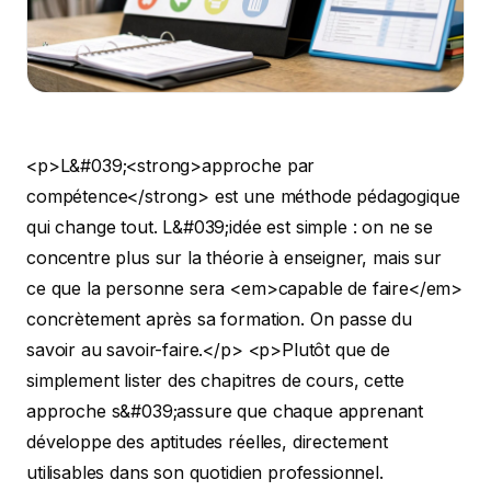
<p>L&#039;<strong>approche par compétence</strong> est une méthode pédagogique qui change tout. L&#039;idée est simple : on ne se concentre plus sur la théorie à enseigner, mais sur ce que la personne sera <em>capable de faire</em> concrètement après sa formation. On passe du savoir au savoir-faire.</p> <p>Plutôt que de simplement lister des chapitres de cours, cette approche s&#039;assure que chaque apprenant développe des aptitudes réelles, directement utilisables dans son quotidien professionnel. C&#039;est un changement de philosophie devenu indispensable pour les organismes de formation.</p> <h2>Pourquoi l&#039;approche par compétence est devenue la norme ?</h2> <p>Pendant des années, on a jugé les formations sur leur contenu : le volume d&#039;heures, la densité des sujets, la qualité des supports. L&#039;<strong>approche par compétence</strong> prend le problème à l&#039;envers. La question n&#039;est plus &quot;Quel programme allons-nous enseigner ?&quot;, mais plutôt &quot;De quelles compétences nos apprenants ont-ils besoin pour exceller sur le terrain ?&quot;.</p> <p><figure class="wp-block-image size-large"><img decoding="async" data-src="https://cdn.outrank.so/31b67d64-534a-440c-8417-058be47e7193/3904adc5-486b-4199-91a5-1dc821cdb2d8/competency-approach-sports-strategy.jpg" alt="Un entraîneur explique une stratégie sportive sur tablette à deux hommes, illustrant l&#039;approche par compétence." src="data:image/gif;base64,R0lGODlhAQABAAAAACH5BAEKAAEALAAAAAABAAEAAAICTAEAOw==" class="lazyload" /></figure> </p> <p>Ce n&#039;est pas un simple changement de vocabulaire. C&#039;est une adaptation nécessaire aux réalités du marché du travail. Les entreprises ne cherchent plus des CV bien remplis, mais des professionnels immédiatement opérationnels. Pour que cela fonctionne, cette approche doit s&#039;inscrire dans une vision plus large de <a href="https://timizer.io/planification-des-ressources-humaines/">planification des ressources humaines</a>.</p> <h3>Une exigence centrale pour la certification Qualiopi</h3> <p>La certification <strong>Qualiopi</strong> a placé cette approche au cœur du système. Le référentiel national qualité est très clair : les organismes de formation doivent prouver que les apprenants ont bien acquis des compétences. Finie l&#039;époque où il suffisait d&#039;attester de la présence ; aujourd&#039;hui, il faut démontrer que les participants savent <em>faire</em>.</p> <blockquote> <p>Penser &quot;compétence&quot;, c&#039;est passer d&#039;une obligation de moyens (on a bien donné le cours) à une obligation de résultats (l&#039;apprenant a acquis et prouvé de nouvelles capacités).</p> </blockquote> <p>Ce modèle est aussi la colonne vertébrale du Compte Personnel de Formation (CPF). Pour être éligibles, les formations doivent déboucher sur une certification enregistrée au RNCP ou au Répertoire Spécifique. Or, ces deux registres structurent justement les certifications en blocs de compétences validables.</p> <h3>Quels avantages concrets pour votre organisme ?</h3> <p>Adopter l&#039;<strong>approche par compétence</strong>, ce n&#039;est pas seulement cocher une case pour un audit. C&#039;est une véritable opportunité pour renforcer votre offre et vous démarquer.</p> <ul> <li><strong>Une offre plus pertinente</strong> : Vos formations collent parfaitement aux attentes du terrain. Elles apportent des solutions à des problèmes concrets.</li> <li><strong>Des apprenants plus engagés</strong> : Quand on comprend l&#039;utilité directe de ce qu&#039;on apprend, la motivation est bien plus forte. La mémorisation et le transfert des acquis en situation de travail sont meilleurs.</li> <li><strong>Une valeur perçue plus forte</strong> : Une formation qui promet des compétences claires et mesurables est plus facile à &quot;vendre&quot;. Son financement se justifie plus facilement auprès des entreprises comme des OPCO.</li> <li><strong>Des audits Qualiopi sereins</strong> : En bâtissant vos parcours sur ce principe, vous préparez naturellement votre audit. Les preuves d&#039;évaluation sont intégrées dès la conception.</li> </ul> <p>Au final, l&#039;approche par compétence est bien plus qu&#039;une contrainte. C&#039;est un levier puissant pour booster la qualité, l&#039;efficacité et l&#039;attractivité de vos formations.</p> <h2>Les fondamentaux de l&#039;approche par compétence expliqués simplement</h2> <p>Pour bien appliquer l’<strong>approche par compétence</strong>, il faut en comprendre l’esprit. Oublions le jargon un instant. Imaginez que vous vouliez apprendre à cuisiner un plat complexe, comme un bœuf bourguignon.</p> <p>Une formation classique vous donnerait la recette et la liste des ingrédients. Vous auriez le <strong>savoir</strong>, la théorie. Mais seriez-vous capable de réussir le plat parfaitement du premier coup ? Pas certain.</p> <p>L&#039;<strong>approche par compétence</strong>, elle, va plus loin. Son but est de vous rendre capable de réaliser le plat, mais aussi de savoir rectifier un assaisonnement, de rattraper une cuisson ou de remplacer un ingrédient manquant. Elle vous transmet la compétence réelle, celle qui sert face aux imprévus.</p> <h3>Les 3 piliers inséparables de la compétence</h3> <p>Une compétence solide est une alchimie entre trois piliers qui s&#039;alimentent mutuellement. Pour aller plus loin sur ce point, n&#039;hésitez pas à lire <a href="https://ppf-conseil-formation.fr/blog/definition-de-la-competence/">notre article détaillé sur la définition de la compétence</a>.</p> <p>Ces trois piliers sont :</p> <ul> <li><strong>Le Savoir</strong> : Le bagage théorique. Pour notre plat, c&#039;est la connaissance des ingrédients et des temps de cuisson.</li> <li><strong>Le Savoir-faire</strong> : La mise en application pratique. C&#039;est la capacité à manier le couteau et à bien doser les épices.</li> <li><strong>Le Savoir-être</strong> : Les attitudes et comportements adaptés. En cuisine, ce serait la patience, la créativité pour improviser ou la rigueur.</li> </ul> <p>Isolé, le savoir est inutile. Sans savoir-faire, il reste théorique. Et sans savoir-être, même le meilleur technicien peut être démuni face à l&#039;imprévu.</p> <blockquote> <p>Penser en compétences, c&#039;est concevoir des formations qui orchestrent ces trois dimensions. On ne cherche plus à former des « têtes bien pleines », mais des professionnels agiles et prêts pour le terrain.</p> </blockquote> <h3>D&#039;une logique de moyens à une logique de résultats</h3> <p>Ce changement de vision est au cœur de la démarche. Traditionnellement, on jugeait une formation sur ses moyens : nombre d&#039;heures, CV du formateur, etc. L&#039;<strong>approche par compétence</strong> met le focus sur les <strong>résultats</strong> : ce que l&#039;apprenant est capable de faire une fois la formation terminée.</p> <h4>Comparaison : Approche traditionnelle vs Approche par compétence</h4> <p>Ce tableau résume les différences fondamentales entre la pédagogie classique et l&#039;approche moderne.</p> <table> <thead> <tr> <th align="left">Critère</th> <th align="left">Approche traditionnelle (logique de moyens)</th> <th align="left">Approche par compétence (logique de résultats)</th> </tr> </thead> <tbody> <tr> <td align="left"><strong>Objectif principal</strong></td> <td align="left">Transmettre un maximum de connaissances</td> <td align="left">Rendre l&#039;apprenant capable d&#039;agir en situation professionnelle</td> </tr> <tr> <td align="left"><strong>Point de départ</strong></td> <td align="left">Le contenu du programme, le savoir à enseigner</td> <td align="left">La compétence à acquérir, l&#039;objectif opérationnel</td> </tr> <tr> <td align="left"><strong>Rôle du formateur</strong></td> <td align="left">Expert qui dispense le savoir</td> <td align="left">Guide qui facilite l&#039;apprentissage par la pratique</td> </tr> <tr> <td align="left"><strong>Rôle de l&#039;apprenant</strong></td> <td align="left">Passif, il reçoit l&#039;information</td> <td align="left">Actif, il construit sa compétence par l&#039;action</td> </tr> <tr> <td align="left"><strong>Évaluation</strong></td> <td align="left">Contrôle des connaissances (QCM, examen)</td> <td align="left">Observation des performances en situation réelle ou simulée</td> </tr> <tr> <td align="left"><strong>Indicateur de succès</strong></td> <td align="left">Avoir suivi X heures de formation</td> <td align="left">Maîtriser une compétence observable et mesurable</td> </tr> </tbody> </table> <p>Ce passage d&#039;une logique à l&#039;autre répond à une demande forte du marché du travail. Selon une étude de Top Worksheets, <strong>89 % des échecs de recrutement</strong> ne viennent pas d&#039;un manque de connaissances techniques (le savoir), mais de lacunes en savoir-être et savoir-faire.</p> <p>Adopter l&#039;approche par compétence, c&#039;est donc aligner votre offre sur les attentes réelles des entreprises et les exigences de certifications comme Qualiopi.</p> <h2>Qualiopi et l&#039;approche par compétence : un cadre incontournable</h2> <p>Aujourd&#039;hui, l&#039;<strong>approche par compétence</strong> n&#039;est plus une simple bonne pratique pédagogique. C&#039;est une exigence inscrite au cœur du cadre réglementaire de la formation professionnelle en France. Pour tout organisme, la maîtriser est une condition essentielle pour obtenir la certification Qualiopi et sécuriser ses financements.</p> <p>Avec Qualiopi, le message est clair : on est passé d&#039;une logique de moyens à une logique de résultats. Ce qui compte, c&#039;est de prouver que vos formations produisent un impact concret et mesurable chez les apprenants.</p> <h3>Le référentiel national qualité (RNQ) est centré sur la compétence</h3> <p>Le RNQ, qui sert de base à Qualiopi, est entièrement pensé dans cette optique. Plusieurs indicateurs obligent les organismes à raisonner en termes de compétences.</p> <ul> <li><strong>L&#039;indicateur 2</strong> vous demande de prouver que vos objectifs s